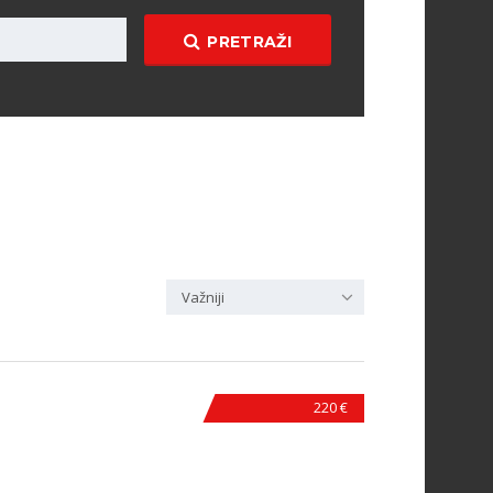
PRETRAŽI
Važniji
220 €