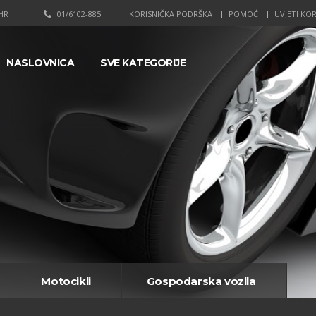
HR
01/6102-885
KORISNIČKA PODRŠKA
POMOĆ
UVJETI KOR
NASLOVNICA
SVE KATEGORIJE
Motocikli
Gospodarska vozila