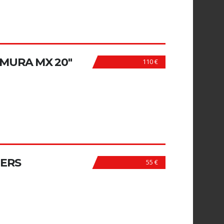
AMURA MX 20"
110 €
GERS
55 €