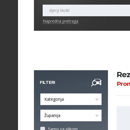
Napredna pretraga
Rezu
FILTERI
Pro
Kategorija
Županija
Samo sa slikom