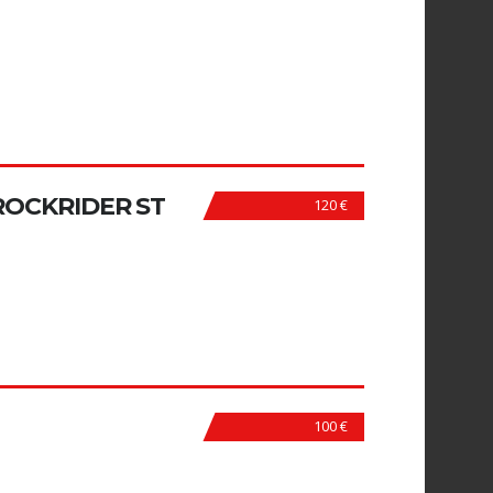
 ROCKRIDER ST
120 €
100 €