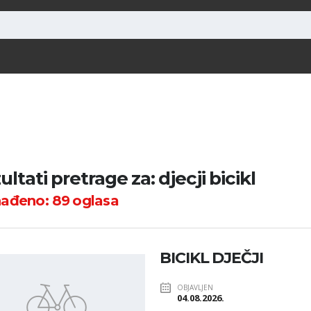
ltati pretrage za: djecji bicikl
nađeno:
89
oglasa
BICIKL DJEČJI
OBJAVLJEN
04.08.2026.