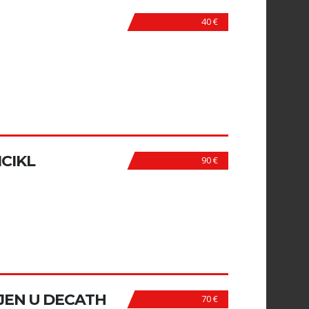
40 €
ICIKL
90 €
LJEN U DECATH
70 €