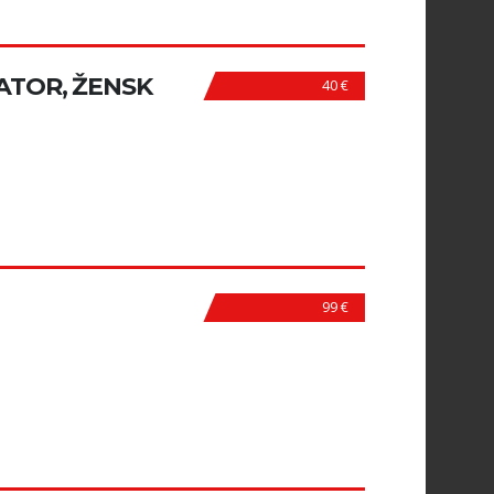
MATOR, ŽENSK
40 €
99 €