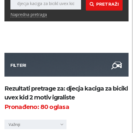
PRETRAŽI
Napredna pretraga
FILTERI
Kategorija
Rezultati pretrage za: djecja kaciga za bicikl
uvex kid 2 motiv igraliste
Županija
Pronađeno:
80
oglasa
Samo sa slikom
Važniji
PRETRAŽI