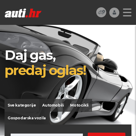
Daj gas,
predaj oglas!
Sve kategorije
Automobili
Motocikli
Gospodarska vozila