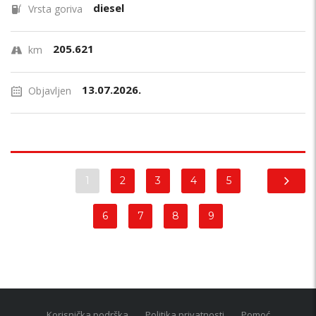
diesel
Vrsta goriva
205.621
km
13.07.2026.
Objavljen
1
2
3
4
5
6
7
8
9
Korisnička podrška
Politika privatnosti
Pomoć