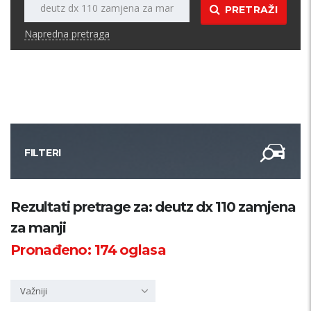
PRETRAŽI
Napredna pretraga
FILTERI
Kategorija
Rezultati pretrage za: deutz dx 110 zamjena
za manji
Županija
Pronađeno:
174
oglasa
Samo sa slikom
Važniji
PRETRAŽI