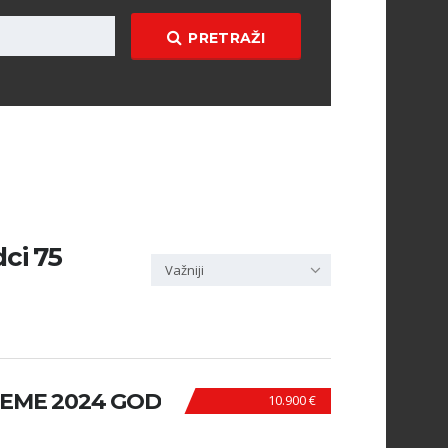
PRETRAŽI
dci 75
Važniji
REME 2024 GOD
10.900 €