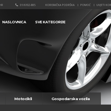
HR
01/6102-885
KORISNIČKA PODRŠKA
POMOĆ
UVJETI KOR
NASLOVNICA
SVE KATEGORIJE
Motocikli
Gospodarska vozila