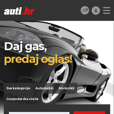
Daj gas,
predaj oglas!
Sve kategorije
Automobili
Motocikli
Gospodarska vozila