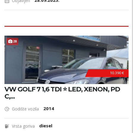
28.09.2025.
Objavljen
28
10.390 €
VW GOLF 7 1,6 TDI ⭐ LED, XENON, PD
C,...
2014
Godište vozila
diesel
Vrsta goriva