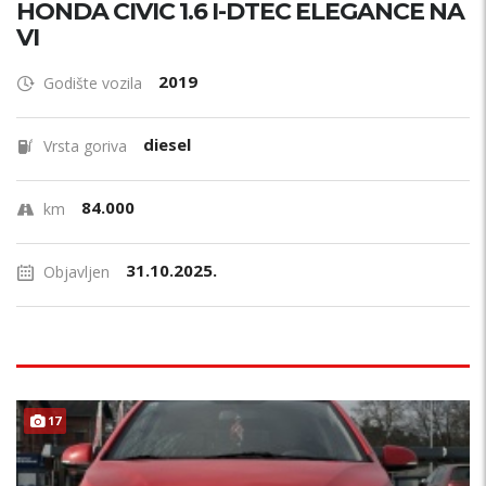
HONDA CIVIC 1.6 I-DTEC ELEGANCE NA
VI
2019
Godište vozila
diesel
Vrsta goriva
84.000
km
31.10.2025.
Objavljen
17