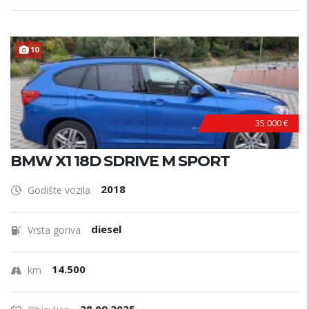
TOP STANJE !
10
35.000 €
BMW X1 18D SDRIVE M SPORT
2018
Godište vozila
diesel
Vrsta goriva
14.500
km