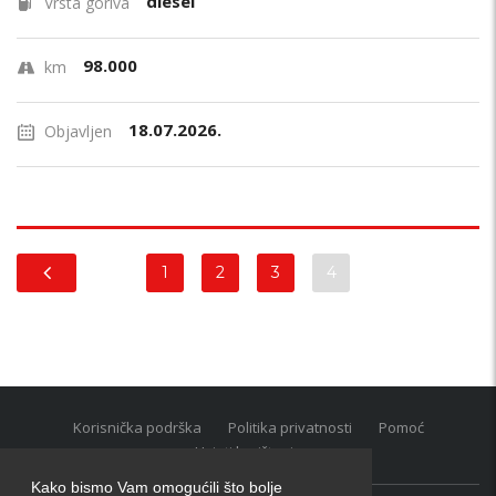
diesel
Vrsta goriva
98.000
km
18.07.2026.
Objavljen
1
2
3
4
Korisnička podrška
Politika privatnosti
Pomoć
Uvjeti korištenja
Kako bismo Vam omogućili što bolje