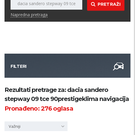
PRETRAŽI
Napredna pretraga
FILTERI
Kategorija
Rezultati pretrage za: dacia sandero
stepway 09 tce 90prestigeklima navigacija
Županija
Pronađeno:
276
oglasa
Samo sa slikom
Važniji
PRETRAŽI