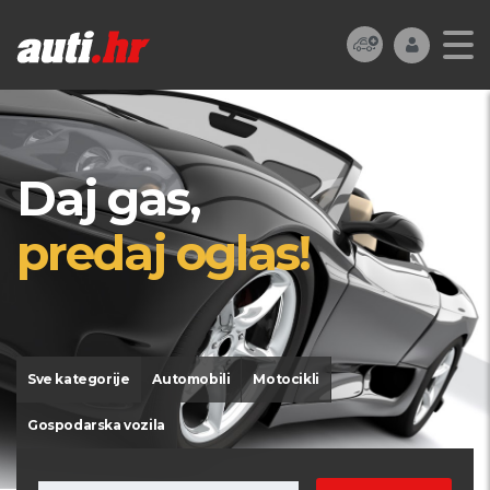
Daj gas,
predaj oglas!
Sve kategorije
Automobili
Motocikli
Gospodarska vozila