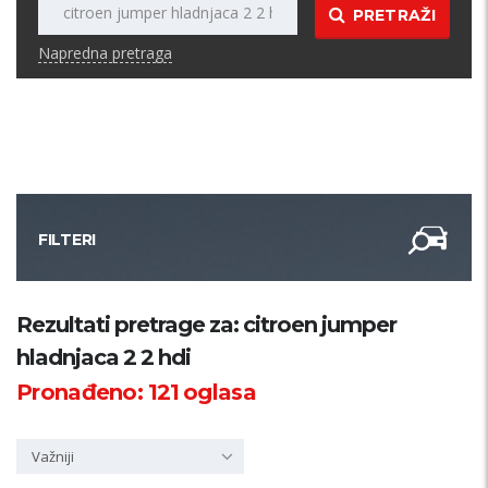
PRETRAŽI
Napredna pretraga
FILTERI
Kategorija
Rezultati pretrage za: citroen jumper
hladnjaca 2 2 hdi
Županija
Pronađeno:
121
oglasa
Samo sa slikom
Važniji
PRETRAŽI