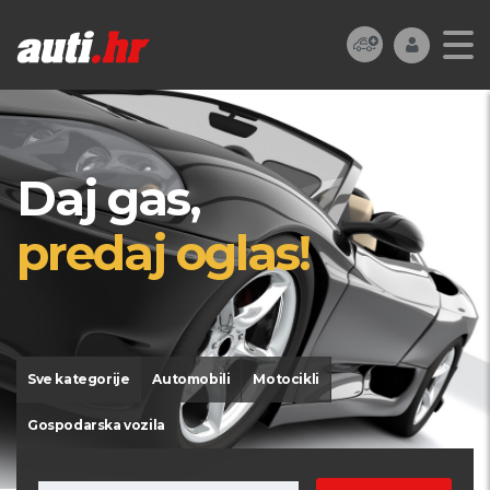
Daj gas,
predaj oglas!
Sve kategorije
Automobili
Motocikli
Gospodarska vozila