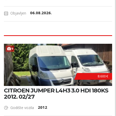
06.08.2026.
Objavljen
9
8.600 €
CITROEN JUMPER L4H3 3.0 HDI 180KS
2012. 02/27
2012
Godište vozila