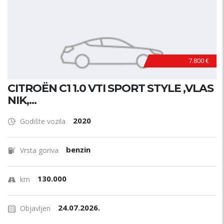
7.800 €
CITROËN C1 1.0 VTI SPORT STYLE ,VLAS
NIK,...
2020
Godište vozila
benzin
Vrsta goriva
130.000
km
24.07.2026.
Objavljen