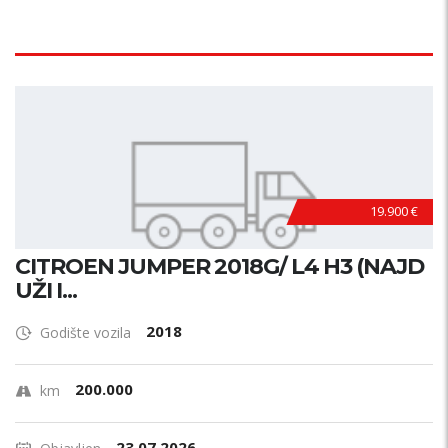
19.900 €
CITROEN JUMPER 2018G/ L4 H3 (NAJD
UŽI I...
2018
Godište vozila
200.000
km
23.07.2026.