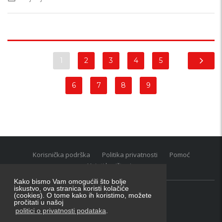
1
2
3
4
5
6
7
8
9
Korisnička podrška
Politika privatnosti
Pomoć
Uvjeti korištenja
Kako bismo Vam omogućili što bolje
iskustvo, ova stranica koristi kolačiće
(cookies). O tome kako ih koristimo, možete
Oglasnik grupacija:
posao.hr
|
oglasnik.hr
|
auti.hr
pročitati u našoj
Tečaj za konverziju u EUR valutu: 1 euro = 7.53450 kn
politici o privatnosti podataka
.