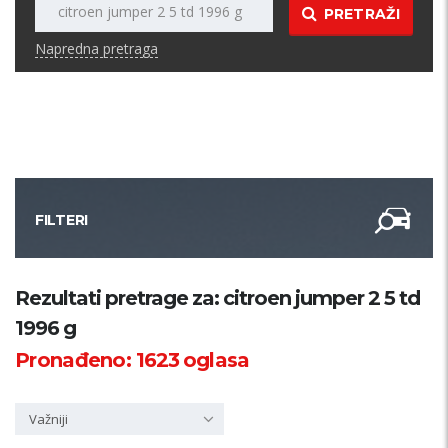
PRETRAŽI
Napredna pretraga
FILTERI
Kategorija
Rezultati pretrage za: citroen jumper 2 5 td
1996 g
Županija
Pronađeno:
1623
oglasa
Samo sa slikom
Važniji
PRETRAŽI