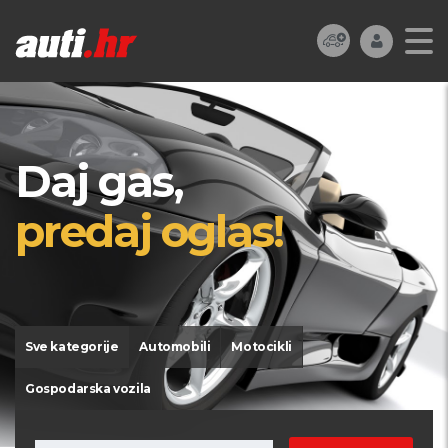
Daj gas,
predaj oglas!
Sve kategorije
Automobili
Motocikli
Gospodarska vozila