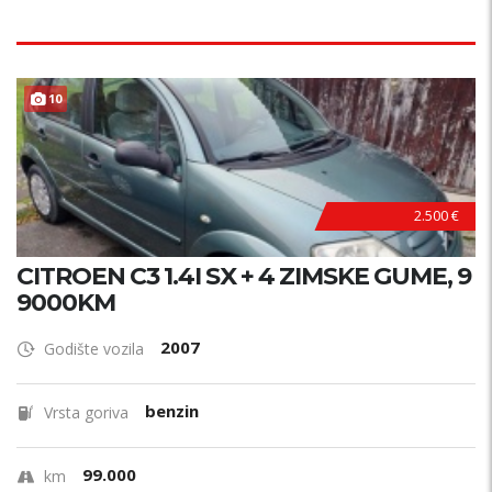
PRILIKA !
10
2.500 €
CITROEN C3 1.4I SX + 4 ZIMSKE GUME, 9
9000KM
2007
Godište vozila
benzin
Vrsta goriva
99.000
km