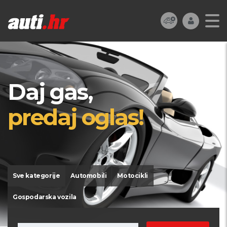
Daj gas,
predaj oglas!
Sve kategorije
Automobili
Motocikli
Gospodarska vozila