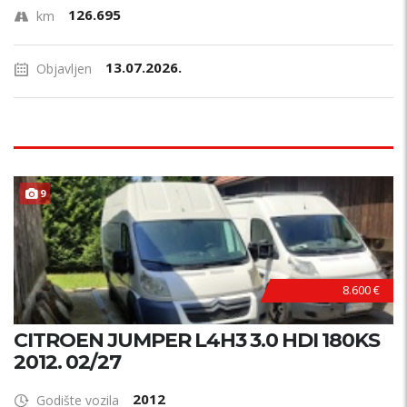
126.695
km
13.07.2026.
Objavljen
9
8.600 €
CITROEN JUMPER L4H3 3.0 HDI 180KS
2012. 02/27
2012
Godište vozila