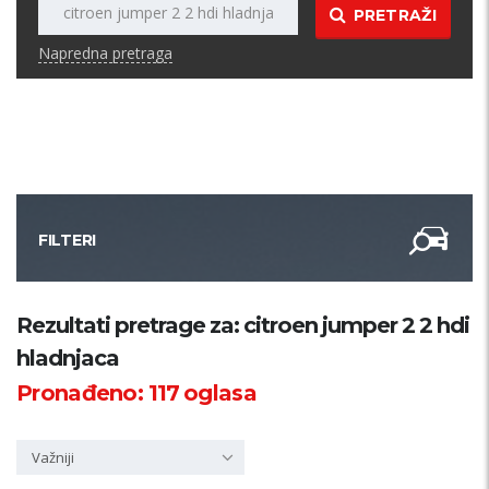
PRETRAŽI
Napredna pretraga
FILTERI
Kategorija
Rezultati pretrage za: citroen jumper 2 2 hdi
hladnjaca
Županija
Pronađeno:
117
oglasa
Samo sa slikom
Važniji
PRETRAŽI