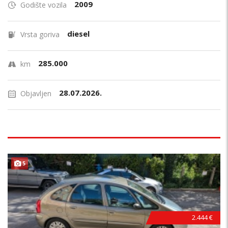
2009
Godište vozila
diesel
Vrsta goriva
285.000
km
28.07.2026.
Objavljen
POVOLJNO !
5
2.444 €