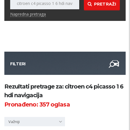
PRETRAŽI
Napredna pretraga
FILTERI
Kategorija
Rezultati pretrage za: citroen c4 picasso 1 6
hdi navigacija
Županija
Pronađeno:
357
oglasa
Samo sa slikom
Važniji
PRETRAŽI