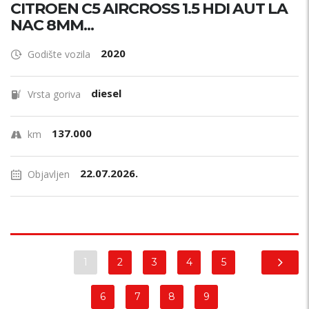
CITROEN C5 AIRCROSS 1.5 HDI AUT LA
NAC 8MM...
2020
Godište vozila
diesel
Vrsta goriva
137.000
km
22.07.2026.
Objavljen
1
2
3
4
5
6
7
8
9