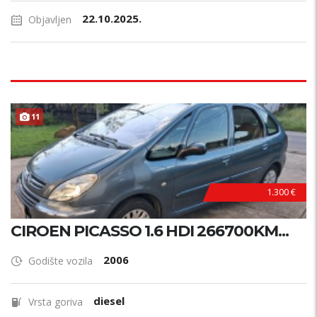
22.10.2025.
Objavljen
11
1.300 €
CIROEN PICASSO 1.6 HDI 266700KM...
2006
Godište vozila
diesel
Vrsta goriva