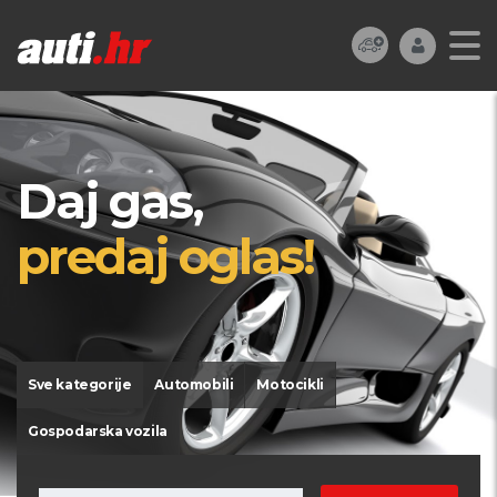
Daj gas,
predaj oglas!
Sve kategorije
Automobili
Motocikli
Gospodarska vozila