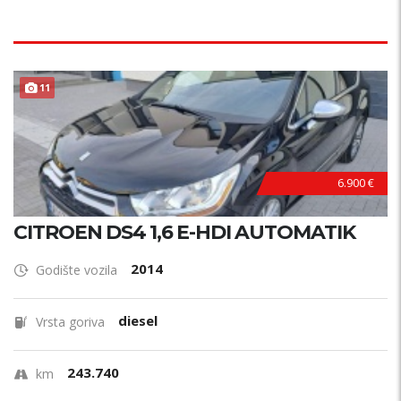
TOP STANJE !
11
6.900 €
CITROEN DS4 1,6 E-HDI AUTOMATIK
2014
Godište vozila
diesel
Vrsta goriva
243.740
km