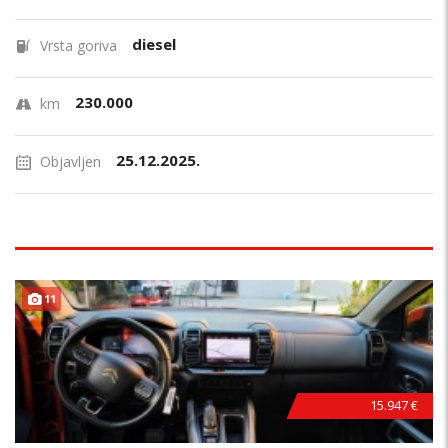
diesel
Vrsta goriva
230.000
km
25.12.2025.
Objavljen
11
15.947 €