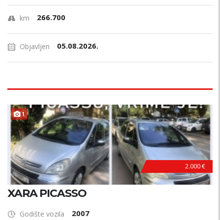
266.700
km
05.08.2026.
Objavljen
1
2.000 €
XARA PICASSO
2007
Godište vozila