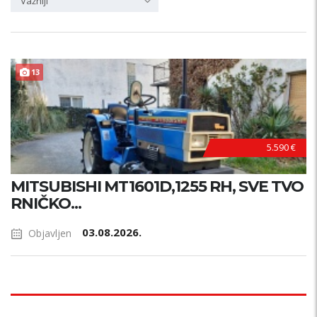
Važniji
13
5.590 €
MITSUBISHI MT1601D,1255 RH, SVE TVO
RNIČKO...
03.08.2026.
Objavljen