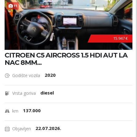
11
15.947 €
CITROEN C5 AIRCROSS 1.5 HDI AUT LA
NAC 8MM...
2020
Godište vozila
diesel
Vrsta goriva
137.000
km
22.07.2026.
Objavljen