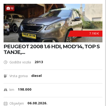
12
7.190 €
PEUGEOT 2008 1.6 HDI, MOD'14, TOP S
TANJE,...
2013
Godište vozila
diesel
Vrsta goriva
198.000
km
06.08.2026.
Objavljen