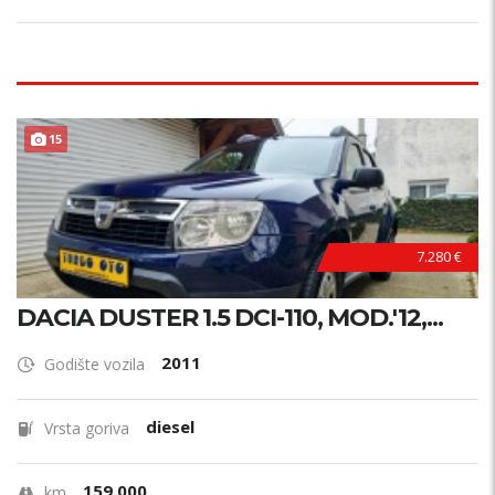
15
7.280 €
DACIA DUSTER 1.5 DCI-110, MOD.'12,...
2011
Godište vozila
diesel
Vrsta goriva
159.000
km