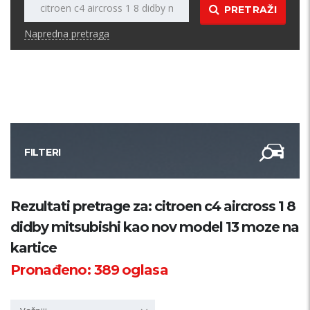
PRETRAŽI
Napredna pretraga
FILTERI
Kategorija
Rezultati pretrage za: citroen c4 aircross 1 8
didby mitsubishi kao nov model 13 moze na
Županija
kartice
Pronađeno:
389
oglasa
Samo sa slikom
PRETRAŽI