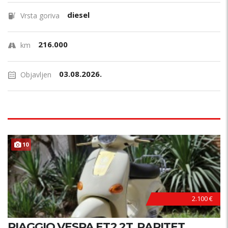
diesel
Vrsta goriva
216.000
km
03.08.2026.
Objavljen
10
2.100 €
PIAGGIO VESPA ET2 2T, RARITET,...