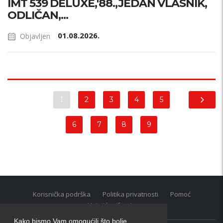
IMT 539 DELUXE,'88.,JEDAN VLASNIK,
ODLIČAN,...
01.08.2026.
Objavljen
1
2
3
4
5
6
7
8
9
Korisnička podrška
Politika privatnosti
Pomoć
Uvjeti korištenja
Kako bismo Vam omogućili što bolje