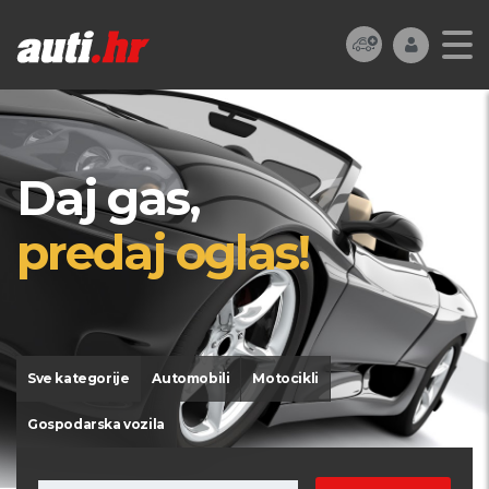
Daj gas,
predaj oglas!
Sve kategorije
Automobili
Motocikli
Gospodarska vozila