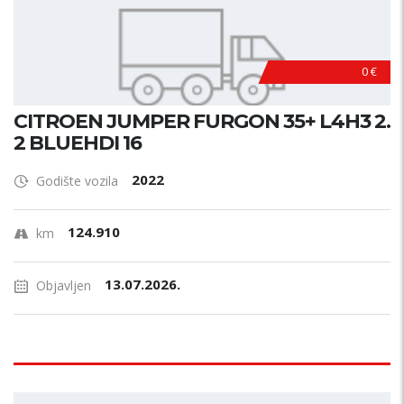
0 €
CITROEN JUMPER FURGON 35+ L4H3 2.
2 BLUEHDI 16
2022
Godište vozila
124.910
km
13.07.2026.
Objavljen