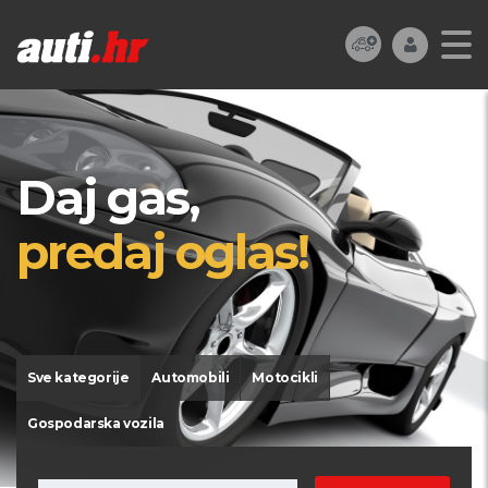
Daj gas,
predaj oglas!
Sve kategorije
Automobili
Motocikli
Gospodarska vozila