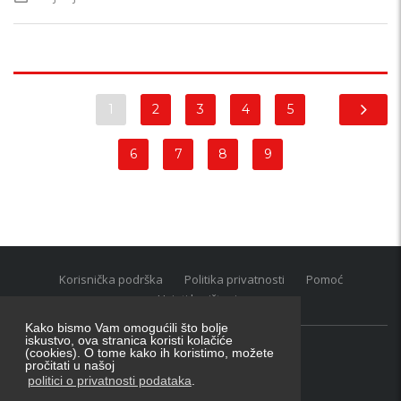
1
2
3
4
5
6
7
8
9
Korisnička podrška
Politika privatnosti
Pomoć
Uvjeti korištenja
Kako bismo Vam omogućili što bolje
iskustvo, ova stranica koristi kolačiće
(cookies). O tome kako ih koristimo, možete
Oglasnik grupacija:
posao.hr
|
oglasnik.hr
|
auti.hr
pročitati u našoj
Tečaj za konverziju u EUR valutu: 1 euro = 7.53450 kn
politici o privatnosti podataka
.