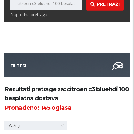
PRETRAŽI
Napredna pretraga
FILTERI
Kategorija
Rezultati pretrage za: citroen c3 bluehdi 100
besplatna dostava
Županija
Pronađeno:
145
oglasa
Samo sa slikom
Važniji
PRETRAŽI