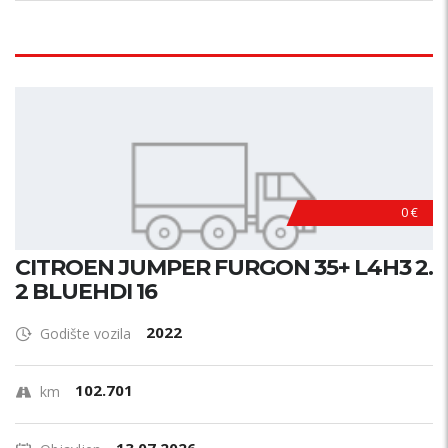
0 €
CITROEN JUMPER FURGON 35+ L4H3 2.
2 BLUEHDI 16
2022
Godište vozila
102.701
km