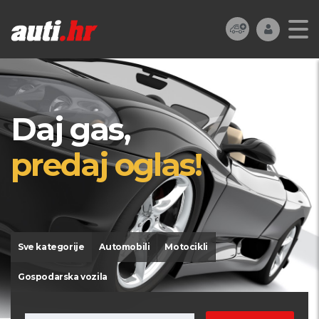
Daj gas,
predaj oglas!
Sve kategorije
Automobili
Motocikli
Gospodarska vozila