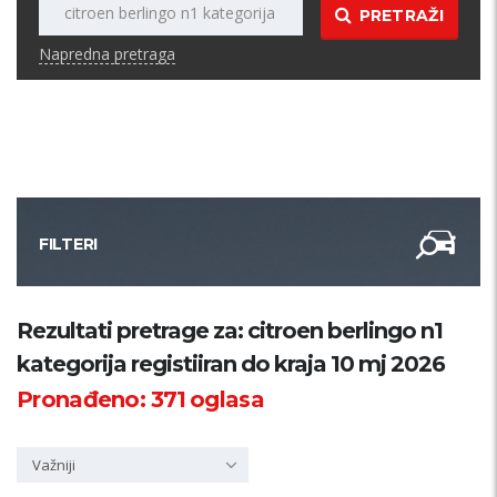
PRETRAŽI
Napredna pretraga
FILTERI
Kategorija
Rezultati pretrage za: citroen berlingo n1
kategorija registiiran do kraja 10 mj 2026
Županija
Pronađeno:
371
oglasa
Samo sa slikom
Važniji
PRETRAŽI