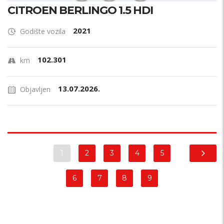
CITROEN BERLINGO 1.5 HDI
2021
Godište vozila
102.301
km
13.07.2026.
Objavljen
1
2
3
4
5
6
7
8
9