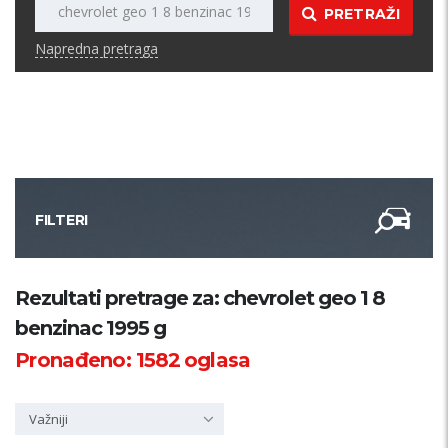
PRETRAŽI
Napredna pretraga
FILTERI
Kategorija
Rezultati pretrage za: chevrolet geo 1 8
benzinac 1995 g
Županija
Pronađeno:
1582
oglasa
Samo sa slikom
Važniji
PRETRAŽI