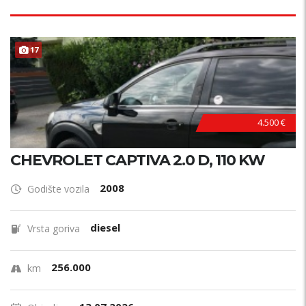
17
4.500 €
CHEVROLET CAPTIVA 2.0 D, 110 KW
2008
Godište vozila
diesel
Vrsta goriva
256.000
km