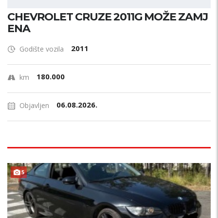
CHEVROLET CRUZE 2011G MOŽE ZAMJ
ENA
2011
Godište vozila
180.000
km
06.08.2026.
Objavljen
B
E
Z
U
L
A
G
A
J
A
5
N
!