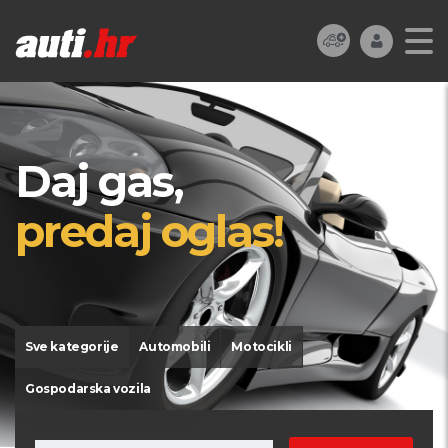
Daj gas,
predaj oglas!
Sve kategorije
Automobili
Motocikli
Gospodarska vozila