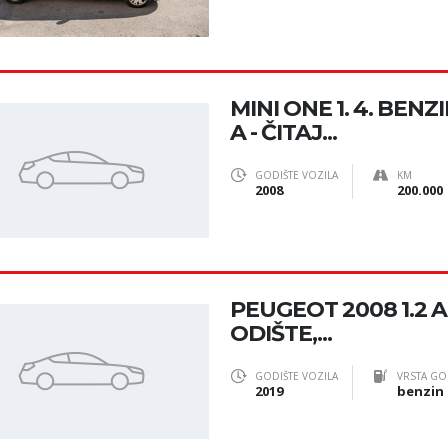
MINI ONE 1. 4. BEN
A - ČITAJ...
GODIŠTE VOZILA
KM
2008
200.000
PEUGEOT 2008 1.2 AC
ODIŠTE,...
GODIŠTE VOZILA
VRSTA GO
2019
benzin