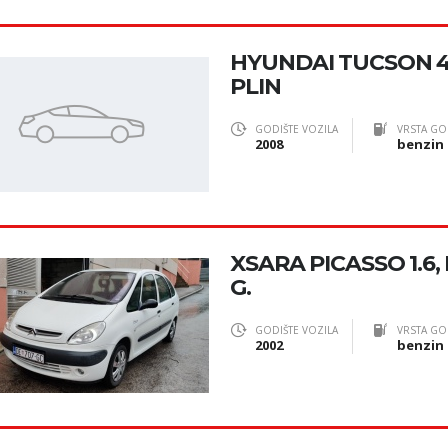
HYUNDAI TUCSON 4
PLIN
GODIŠTE VOZILA
VRSTA GO
2008
benzin
XSARA PICASSO 1.6, P
G.
GODIŠTE VOZILA
VRSTA GO
2002
benzin