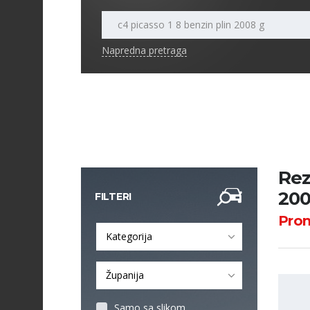
Napredna pretraga
Rez
200
FILTERI
Pro
Kategorija
Županija
Samo sa slikom