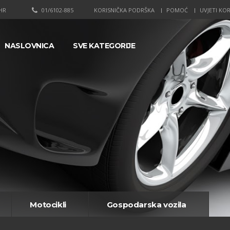
HR
01/6102-885
KORISNIČKA PODRŠKA
POMOĆ
UVJETI KOR
NASLOVNICA
SVE KATEGORIJE
Motocikli
Gospodarska vozila