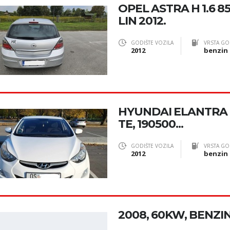
OPEL ASTRA H 1.6 
LIN 2012.
GODIŠTE VOZILA
VRSTA GO
2012
benzin 
HYUNDAI ELANTRA 1.
TE, 190500...
GODIŠTE VOZILA
VRSTA GO
2012
benzin
2008, 60KW, BENZIN,