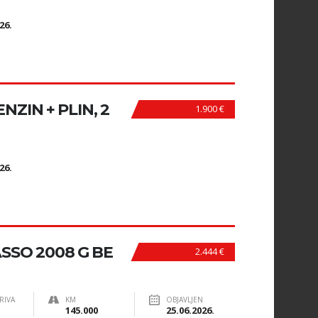
N
26.
NZIN + PLIN, 2
1.900 €
N
26.
SSO 2008 G BE
2.444 €
RIVA
KM
OBJAVLJEN
145.000
25.06.2026.