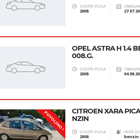
GODIŠTE VOZILA
OBJAVLJE
2008
27.07.20
OPEL ASTRA H 1.4 BE
008.G.
GODIŠTE VOZILA
OBJAVLJE
2008
04.08.20
CITROEN XARA PICA
POVOLJNO !
NZIN
GODIŠTE VOZILA
VRSTA GO
2008
benzin