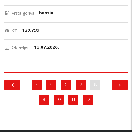
benzin
Vrsta goriva
129.799
km
13.07.2026.
Objavljen
4
5
6
7
8
9
10
11
12