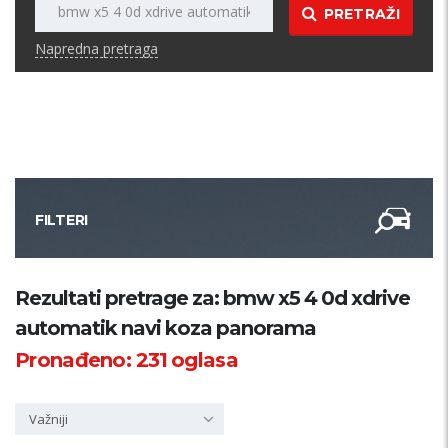
PRETRAŽI
Napredna pretraga
FILTERI
Kategorija
Rezultati pretrage za: bmw x5 4 0d xdrive
automatik navi koza panorama
Županija
Pronađeno:
231
oglasa
Samo sa slikom
Važniji
PRETRAŽI