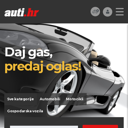
Daj gas,
predaj oglas!
Sve kategorije
Automobili
Motocikli
Gospodarska vozila