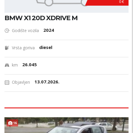
0 €
BMW X1 20D XDRIVE M
2024
Godište vozila
diesel
Vrsta goriva
26.045
km
13.07.2026.
Objavljen
16