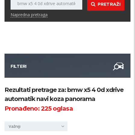
PRETRAŽI
Napredna pretraga
FILTERI
Kategorija
Rezultati pretrage za: bmw x5 4 0d xdrive
automatik navi koza panorama
Županija
Pronađeno:
225
oglasa
Samo sa slikom
Važniji
PRETRAŽI