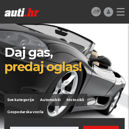
Daj gas,
predaj oglas!
Sve kategorije
Automobili
Motocikli
Gospodarska vozila