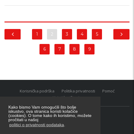
1
2
3
4
5
6
7
8
9
Korisnička podrška
Politika privatnosti
Pomoć
Uvjeti korištenja
Kako bismo Vam omogućili što bolje
iskustvo, ova stranica koristi kolačiće
(cookies). O tome kako ih koristimo, možete
Oglasnik grupacija:
posao.hr
|
oglasnik.hr
|
auti.hr
pročitati u našoj
Tečaj za konverziju u EUR valutu: 1 euro = 7.53450 kn
politici o privatnosti podataka
.