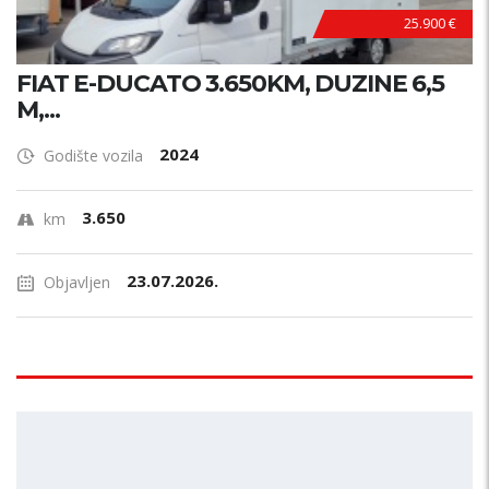
25.900 €
FIAT E-DUCATO 3.650KM, DUZINE 6,5
M,...
2024
Godište vozila
3.650
km
23.07.2026.
Objavljen