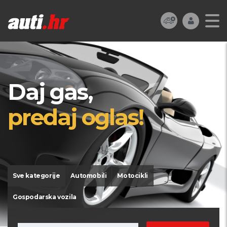
Daj gas,
predaj oglas!
Sve kategorije
Automobili
Motocikli
Gospodarska vozila