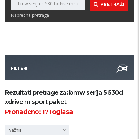
PRETRAŽI
Napredna pretraga
FILTERI
Kategorija
Rezultati pretrage za: bmw serija 5 530d
xdrive m sport paket
Županija
Pronađeno:
171
oglasa
Samo sa slikom
Važniji
PRETRAŽI