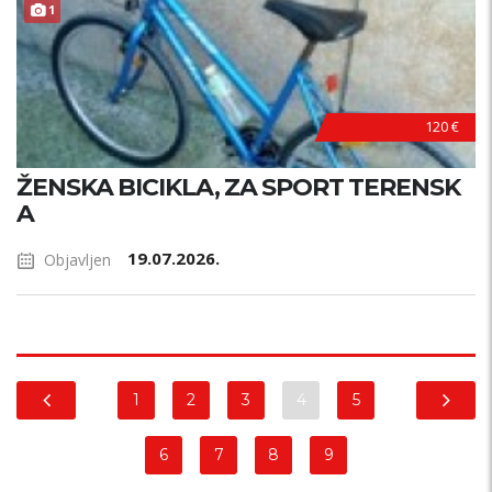
1
120 €
ŽENSKA BICIKLA, ZA SPORT TERENSK
A
19.07.2026.
Objavljen
1
2
3
4
5
6
7
8
9