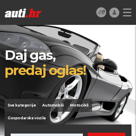
Daj gas,
predaj oglas!
Sve kategorije
Automobili
Motocikli
Gospodarska vozila