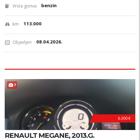
benzin
Vrsta goriva
113.000
km
08.04.2026.
Objavljen
7
6.300 €
RENAULT MEGANE, 2013.G.