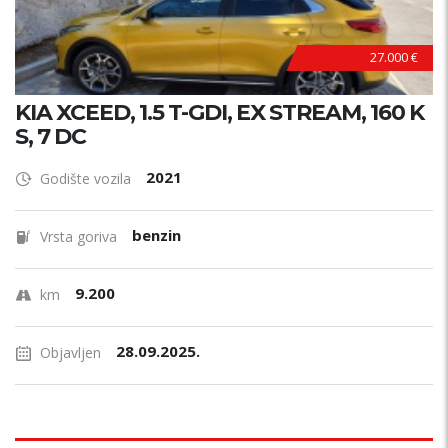
27.000 €
KIA XCEED, 1.5 T-GDI, EX STREAM, 160 K
S, 7 DC
2021
Godište vozila
benzin
Vrsta goriva
9.200
km
28.09.2025.
Objavljen