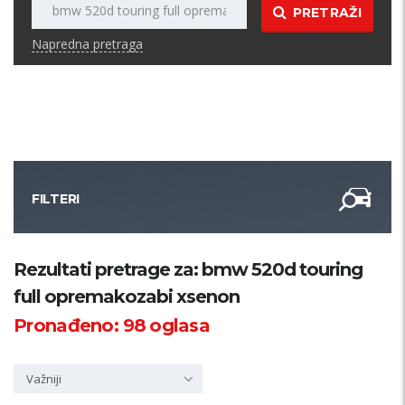
PRETRAŽI
Napredna pretraga
FILTERI
Kategorija
Rezultati pretrage za: bmw 520d touring
full opremakozabi xsenon
Županija
Pronađeno:
98
oglasa
Samo sa slikom
Važniji
PRETRAŽI