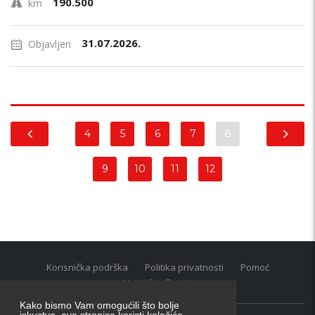
190.500
km
31.07.2026.
Objavljen
4
5
6
7
8
9
10
11
12
Korisnička podrška
Politika privatnosti
Pomoć
Uvjeti korištenja
Kako bismo Vam omogućili što bolje