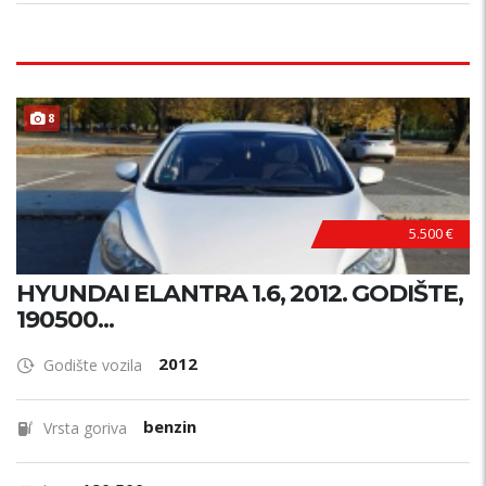
8
5.500 €
HYUNDAI ELANTRA 1.6, 2012. GODIŠTE,
190500...
2012
Godište vozila
benzin
Vrsta goriva