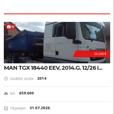
15
26.200 €
MAN TGX 18440 EEV, 2014.G. 12/26 I...
2014
Godište vozila
659.600
km
31.07.2026.
Objavljen