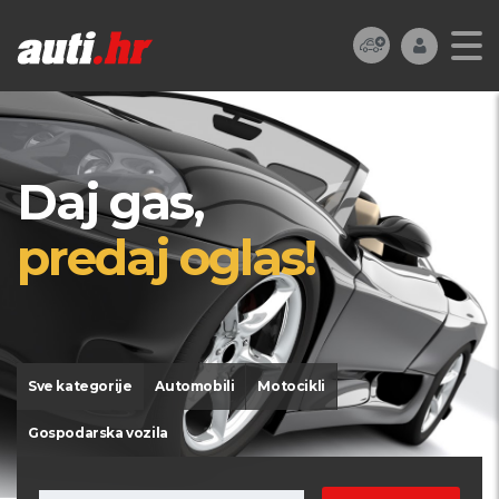
Daj gas,
predaj oglas!
Sve kategorije
Automobili
Motocikli
Gospodarska vozila