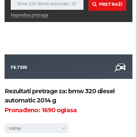
PRETRAŽI
Napredna pretraga
FILTERI
Kategorija
Rezultati pretrage za: bmw 320 diesel
automatic 2014 g
Županija
Pronađeno:
1690
oglasa
Samo sa slikom
Važniji
PRETRAŽI