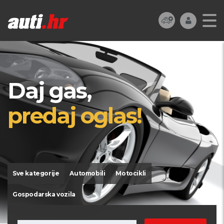
Daj gas,
predaj oglas!
Sve kategorije
Automobili
Motocikli
Gospodarska vozila