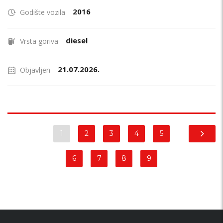
2016
Godište vozila
diesel
Vrsta goriva
21.07.2026.
Objavljen
1
2
3
4
5
6
7
8
9