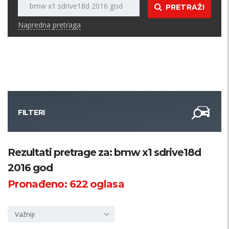
PRETRAŽI
Napredna pretraga
FILTERI
Kategorija
Rezultati pretrage za: bmw x1 sdrive18d
2016 god
Županija
Pronađeno:
622
oglasa
Samo sa slikom
Važniji
PRETRAŽI