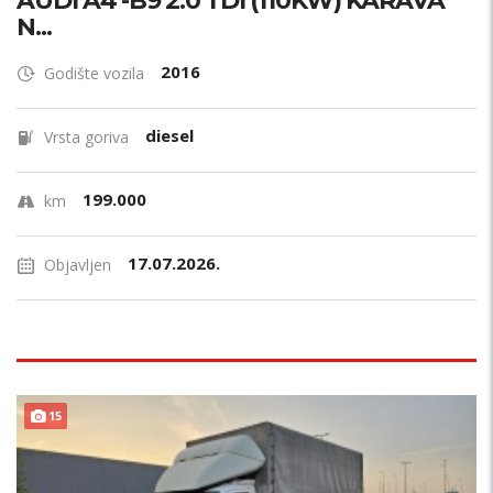
AUDI A4 -B9 2.0 TDI (110KW) KARAVA
N...
2016
Godište vozila
diesel
Vrsta goriva
199.000
km
17.07.2026.
Objavljen
15