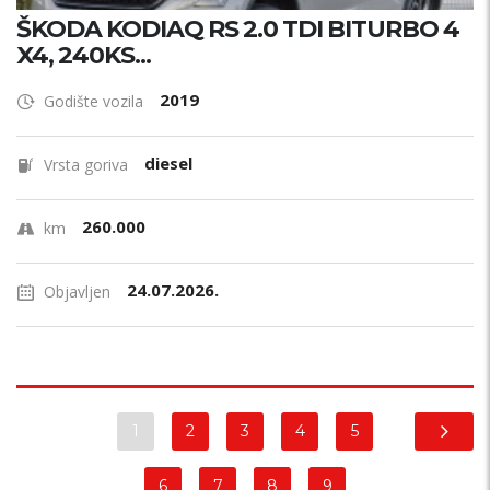
ŠKODA KODIAQ RS 2.0 TDI BITURBO 4
X4, 240KS...
2019
Godište vozila
diesel
Vrsta goriva
260.000
km
24.07.2026.
Objavljen
1
2
3
4
5
6
7
8
9