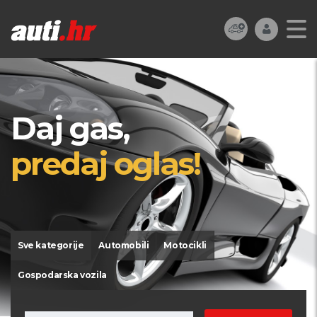
Daj gas,
predaj oglas!
Sve kategorije
Automobili
Motocikli
Gospodarska vozila