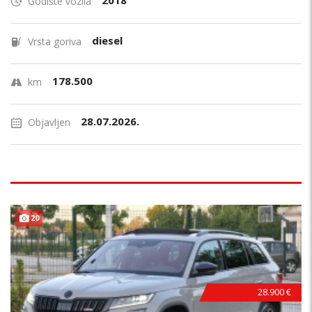
2018
Godište vozila
diesel
Vrsta goriva
178.500
km
28.07.2026.
Objavljen
20
28.900 €