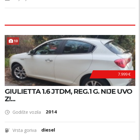
10
7.999 €
GIULIETTA 1.6 JTDM, REG.1 G. NIJE UVO
Z!...
2014
Godište vozila
diesel
Vrsta goriva