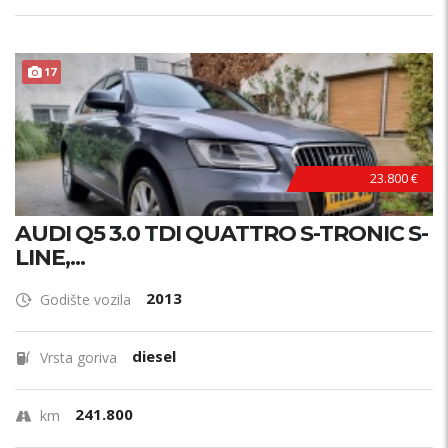
17
23.800 €
AUDI Q5 3.0 TDI QUATTRO S-TRONIC S-
LINE,...
2013
Godište vozila
diesel
Vrsta goriva
241.800
km