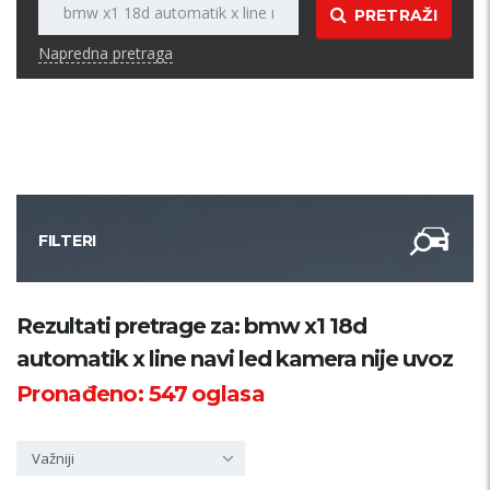
PRETRAŽI
Napredna pretraga
FILTERI
Kategorija
Rezultati pretrage za: bmw x1 18d
automatik x line navi led kamera nije uvoz
Županija
Pronađeno:
547
oglasa
Samo sa slikom
Važniji
PRETRAŽI