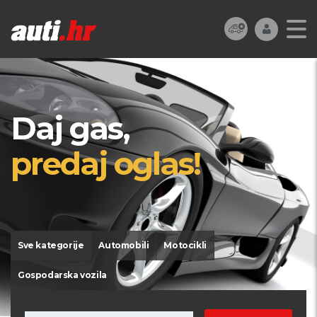
Daj gas,
predaj oglas!
Sve kategorije
Automobili
Motocikli
Gospodarska vozila