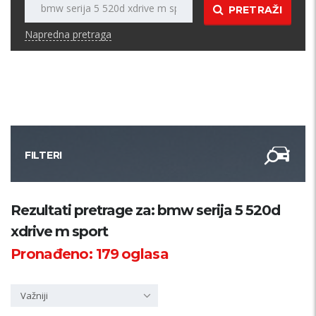
PRETRAŽI
Napredna pretraga
FILTERI
Kategorija
Rezultati pretrage za: bmw serija 5 520d
xdrive m sport
Županija
Pronađeno:
179
oglasa
Samo sa slikom
Važniji
PRETRAŽI