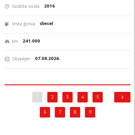
2016
Godište vozila
diesel
Vrsta goriva
241.000
km
07.08.2026.
Objavljen
1
2
3
4
5
6
7
8
9