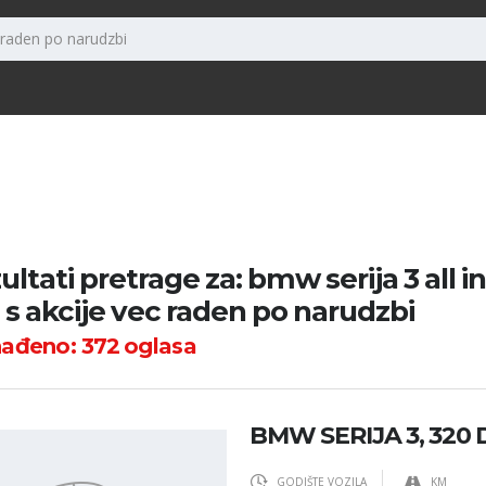
ultati pretrage za: bmw serija 3 all in
e s akcije vec raden po narudzbi
nađeno:
372
oglasa
BMW SERIJA 3, 320 
GODIŠTE VOZILA
KM