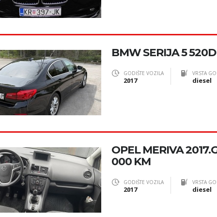
BMW SERIJA 5 520D 
GODIŠTE VOZILA
VRSTA GO
2017
diesel
OPEL MERIVA 2017.G.,
000 KM
GODIŠTE VOZILA
VRSTA GO
2017
diesel