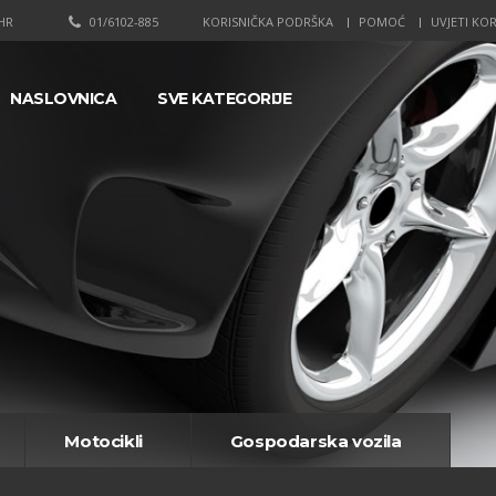
HR
01/6102-885
KORISNIČKA PODRŠKA
POMOĆ
UVJETI KOR
NASLOVNICA
SVE KATEGORIJE
Motocikli
Gospodarska vozila