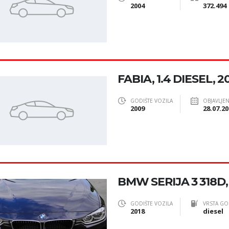
2004
372.494
FABIA, 1.4 DIESEL, 2
GODIŠTE VOZILA
OBJAVLJE
2009
28.07.20
BMW SERIJA 3 318D
GODIŠTE VOZILA
VRSTA GO
2018
diesel