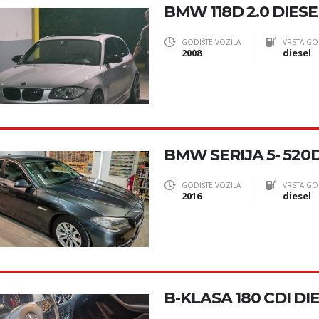
BMW 118D 2.0 DIES
GODIŠTE VOZILA
VRSTA GO
2008
diesel
BMW SERIJA 5- 52
GODIŠTE VOZILA
VRSTA GO
2016
diesel
B-KLASA 180 CDI DIE