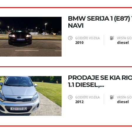
BMW SERIJA 1 (E87) 1
NAVI
GODIŠTE VOZILA
VRSTA GO
2010
diesel
PRODAJE SE KIA RI
1.1 DIESEL,...
GODIŠTE VOZILA
VRSTA GO
2012
diesel