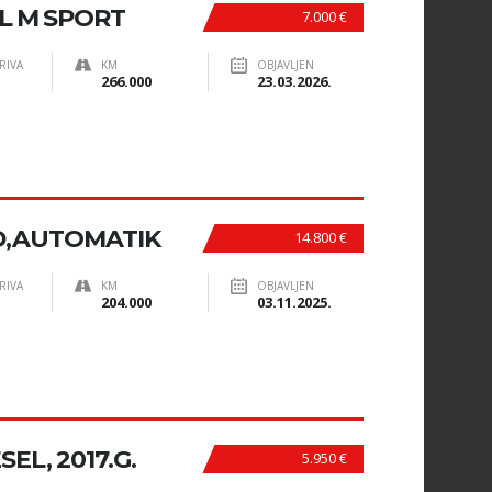
EL M SPORT
7.000 €
RIVA
KM
OBJAVLJEN
266.000
23.03.2026.
0D,AUTOMATIK
14.800 €
RIVA
KM
OBJAVLJEN
204.000
03.11.2025.
SEL, 2017.G.
5.950 €