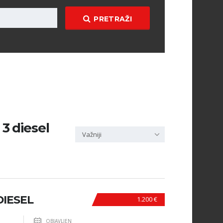
PRETRAŽI
 3 diesel
Važniji
DIESEL
1.200 €
OBJAVLJEN