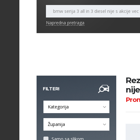
Napredna pretraga
Rez
nij
FILTERI
Pro
Kategorija
Županija
Samo sa slikom