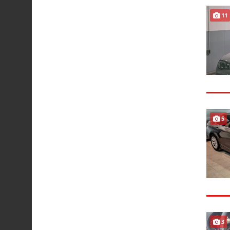
11
5
3