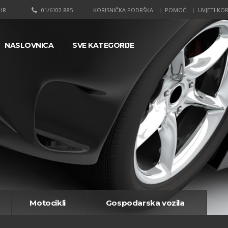
HR
01/6102-885
KORISNIČKA PODRŠKA
POMOĆ
UVJETI KOR
NASLOVNICA
SVE KATEGORIJE
Motocikli
Gospodarska vozila