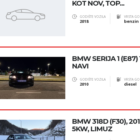
KOT NOV, TOP...
GODIŠTE VOZILA
VRSTA GO
2018
benzin
BMW SERIJA 1 (E87) 1
NAVI
GODIŠTE VOZILA
VRSTA GO
2010
diesel
BMW 318D (F30), 2012
5KW, LIMUZ