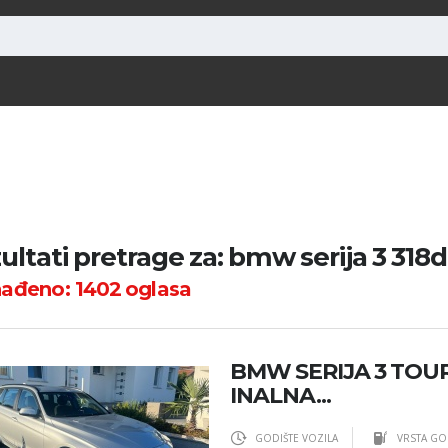
ultati pretrage za: bmw serija 3 318d 
nađeno:
1402
oglasa
BMW SERIJA 3 TOUR
INALNA...
GODIŠTE VOZILA
VRSTA GO