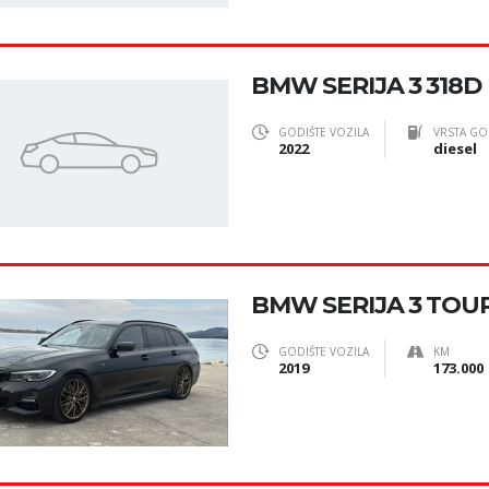
BMW SERIJA 3 318D
GODIŠTE VOZILA
VRSTA GO
2022
diesel
BMW SERIJA 3 TOU
GODIŠTE VOZILA
KM
2019
173.000