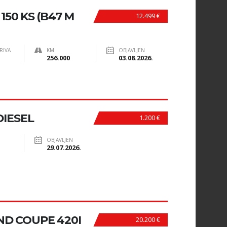
 150 KS (B47 M
12.499 €
RIVA
KM
OBJAVLJEN
256.000
03.08.2026.
DIESEL
1.200 €
OBJAVLJEN
29.07.2026.
ND COUPE 420I
20.200 €