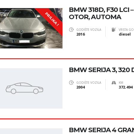
BMW 318D, F30 LCI –
PRILIKA !
OTOR, AUTOMA
GODIŠTE VOZILA
VRSTA GO
2016
diesel
BMW SERIJA 3, 320 
GODIŠTE VOZILA
KM
2004
372.494
BMW SERIJA 4 GRA