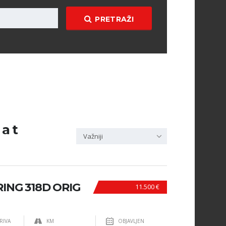
PRETRAŽI
a t
Važniji
ING 318D ORIG
11.500 €
RIVA
KM
OBJAVLJEN