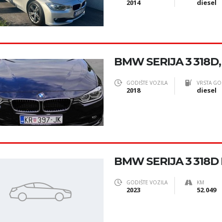
2014
diesel
BMW SERIJA 3 318D
GODIŠTE VOZILA
VRSTA GO
2018
diesel
BMW SERIJA 3 318D
GODIŠTE VOZILA
KM
2023
52.049