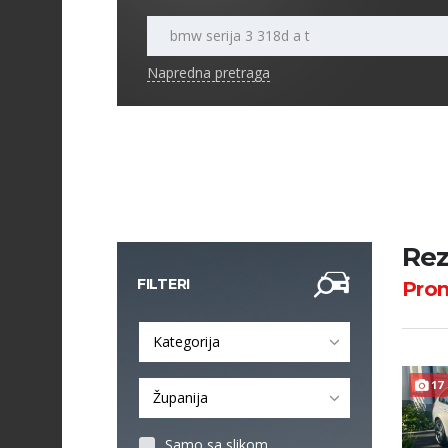
Napredna pretraga
Rez
FILTERI
Pro
Kategorija
17
Županija
Samo sa slikom