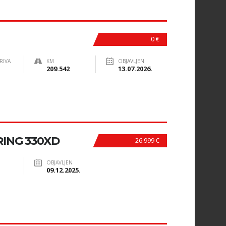
0 €
RIVA
KM
OBJAVLJEN
209.542
13.07.2026.
RING 330XD
26.999 €
OBJAVLJEN
09.12.2025.