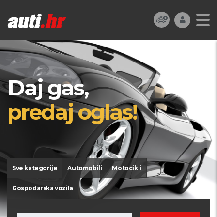
Daj gas,
predaj oglas!
Sve kategorije
Automobili
Motocikli
Gospodarska vozila