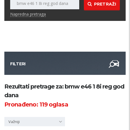
PRETRAŽI
Napredna pretraga
FILTERI
Kategorija
Rezultati pretrage za: bmw e46 1 8i reg god
dana
Županija
Pronađeno:
119
oglasa
Samo sa slikom
Važniji
PRETRAŽI