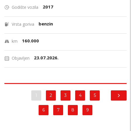
2017
Godište vozila
benzin
Vrsta goriva
160.000
km
23.07.2026.
Objavljen
1
2
3
4
5
6
7
8
9