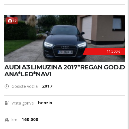
19
11.500 €
AUDI A3 LIMUZINA 2017*REGAN GOD.D
ANA*LED*NAVI
2017
Godište vozila
benzin
Vrsta goriva
160.000
km