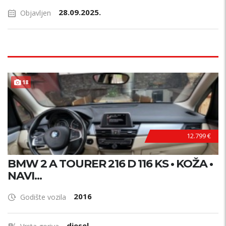
28.09.2025.
Objavljen
18
12.799 €
BMW 2 A TOURER 216 D 116 KS • KOŽA •
NAVI...
2016
Godište vozila
diesel