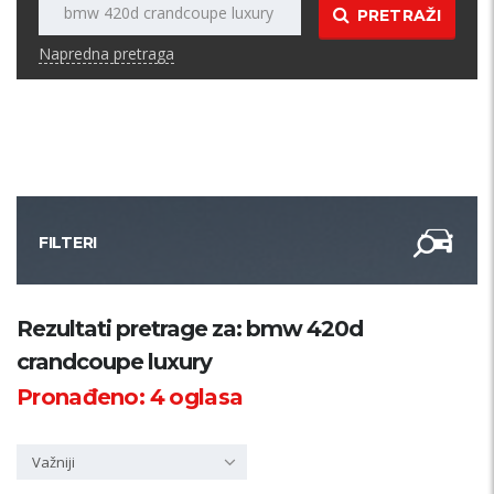
PRETRAŽI
Napredna pretraga
FILTERI
Kategorija
Rezultati pretrage za: bmw 420d
crandcoupe luxury
Županija
Pronađeno:
4
oglasa
Samo sa slikom
Važniji
PRETRAŽI