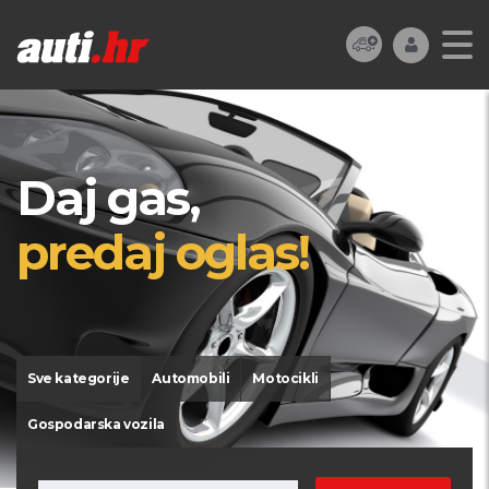
Daj gas,
predaj oglas!
Sve kategorije
Automobili
Motocikli
Gospodarska vozila