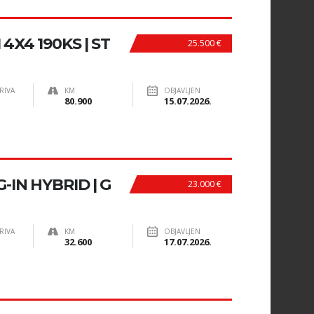
4X4 190KS | ST
25.500 €
RIVA
KM
OBJAVLJEN
80.900
15.07.2026.
-IN HYBRID | G
23.000 €
RIVA
KM
OBJAVLJEN
32.600
17.07.2026.