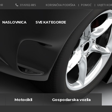
HR
01/6102-885
KORISNIČKA PODRŠKA
POMOĆ
UVJETI KOR
NASLOVNICA
SVE KATEGORIJE
Motocikli
Gospodarska vozila