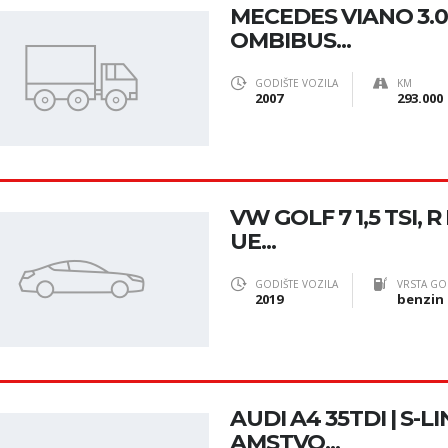
MECEDES VIANO 3.0
OMBIBUS...
GODIŠTE VOZILA
KM
2007
293.000
VW GOLF 7 1,5 TSI, R
UE...
GODIŠTE VOZILA
VRSTA GO
2019
benzin
AUDI A4 35TDI | S-LI
AMSTVO...