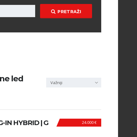
PRETRAŽI
ine led
Važniji
-IN HYBRID | G
24.000 €