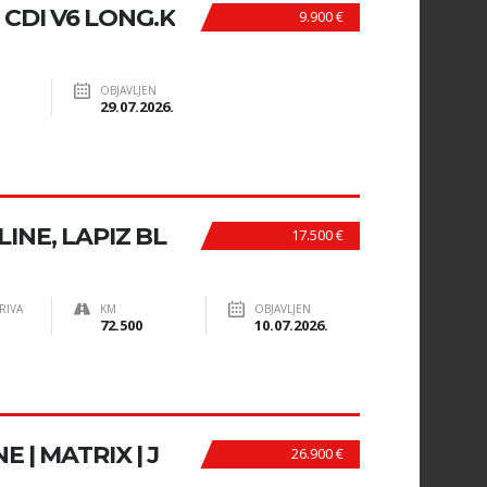
 CDI V6 LONG.K
9.900 €
OBJAVLJEN
29.07.2026.
 LINE, LAPIZ BL
17.500 €
RIVA
KM
OBJAVLJEN
72.500
10.07.2026.
NE | MATRIX | J
26.900 €