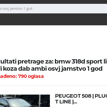
ultati pretrage za: bmw 318d sport l
i koza dab ambi osvj jamstvo 1 god
nađeno:
790
oglasa
PEUGEOT 508 | PLUG
T LINE |...