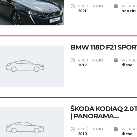
GODIŠTE VOZILA
VRSTA GO
2021
benzin
BMW 118D F21 SPOR
GODIŠTE VOZILA
VRSTA GO
2017
diesel
ŠKODA KODIAQ 2.0T
| PANORAMA...
GODIŠTE VOZILA
VRSTA GO
2019
diesel