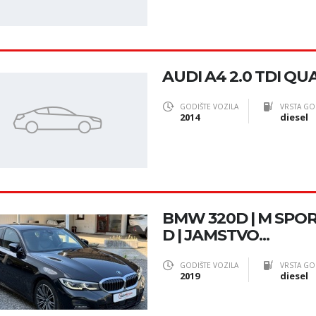
AUDI A4 2.0 TDI QUA
GODIŠTE VOZILA
VRSTA GO
2014
diesel
BMW 320D | M SPORT
D | JAMSTVO...
GODIŠTE VOZILA
VRSTA GO
2019
diesel