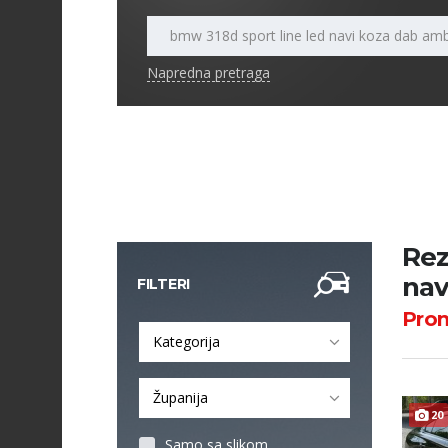
Napredna pretraga
Rez
nav
FILTERI
Pro
Kategorija
Županija
20
Samo sa slikom