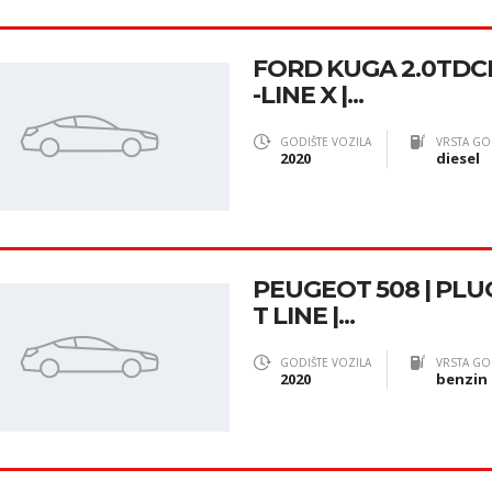
FORD KUGA 2.0TDCI 
-LINE X |...
GODIŠTE VOZILA
VRSTA GO
2020
diesel
PEUGEOT 508 | PLUG
T LINE |...
GODIŠTE VOZILA
VRSTA GO
2020
benzin