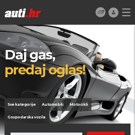
Daj gas,
predaj oglas!
Sve kategorije
Automobili
Motocikli
Gospodarska vozila