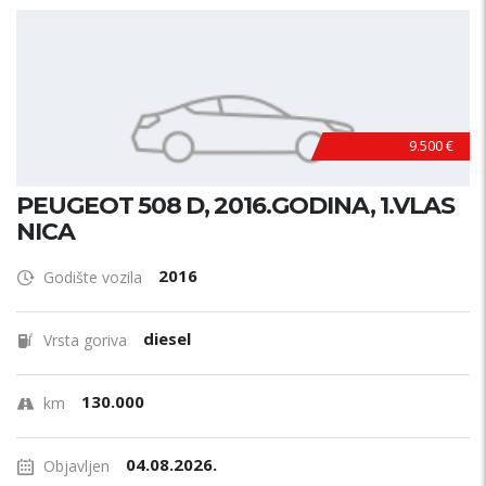
9.500 €
PEUGEOT 508 D, 2016.GODINA, 1.VLAS
NICA
2016
Godište vozila
diesel
Vrsta goriva
130.000
km
04.08.2026.
Objavljen