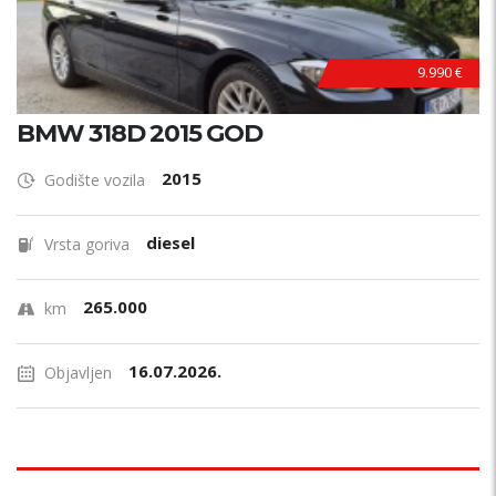
9.990 €
BMW 318D 2015 GOD
2015
Godište vozila
diesel
Vrsta goriva
265.000
km
16.07.2026.
Objavljen