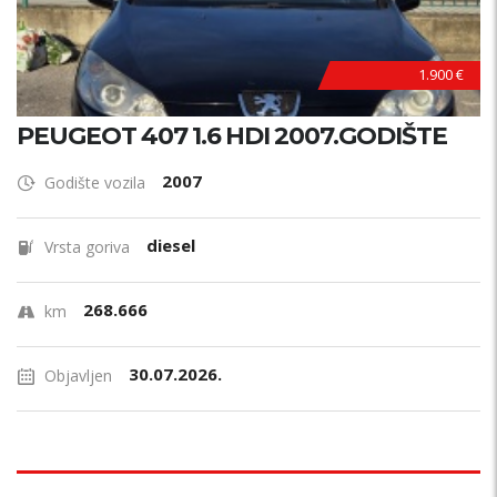
1.900 €
PEUGEOT 407 1.6 HDI 2007.GODIŠTE
2007
Godište vozila
diesel
Vrsta goriva
268.666
km
30.07.2026.
Objavljen