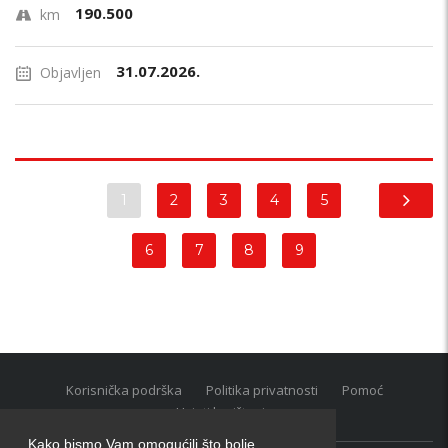
190.500
km
31.07.2026.
Objavljen
1
2
3
4
5
6
7
8
9
Korisnička podrška
Politika privatnosti
Pomoć
Uvjeti korištenja
Kako bismo Vam omogućili što bolje