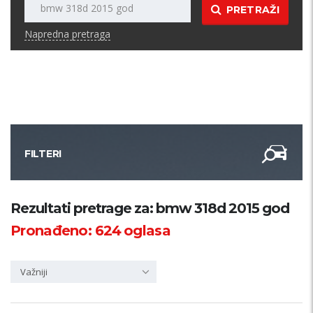
PRETRAŽI
Napredna pretraga
FILTERI
Kategorija
Rezultati pretrage za: bmw 318d 2015 god
Pronađeno:
624
oglasa
Županija
Važniji
Samo sa slikom
PRETRAŽI