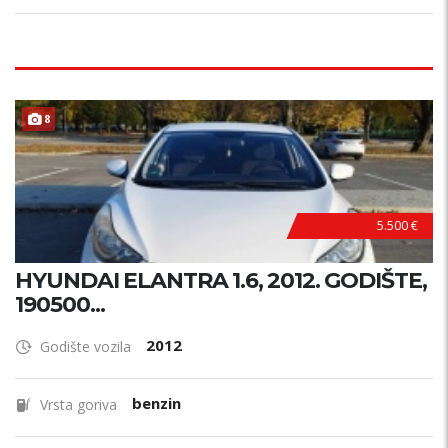
8
5.500 €
HYUNDAI ELANTRA 1.6, 2012. GODIŠTE,
190500...
2012
Godište vozila
benzin
Vrsta goriva