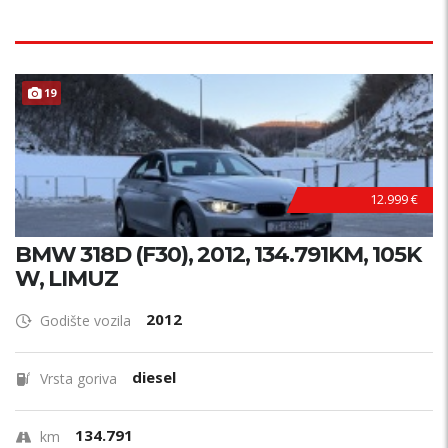
19
12.999 €
BMW 318D (F30), 2012, 134.791KM, 105K
W, LIMUZ
2012
Godište vozila
diesel
Vrsta goriva
134.791
km