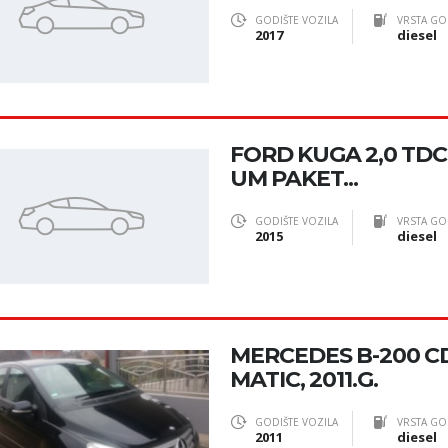
GODIŠTE VOZILA
VRSTA GO
2017
diesel
FORD KUGA 2,0 TDCI 
UM PAKET...
GODIŠTE VOZILA
VRSTA GO
2015
diesel
MERCEDES B-200 CD
MATIC, 2011.G.
GODIŠTE VOZILA
VRSTA GO
2011
diesel