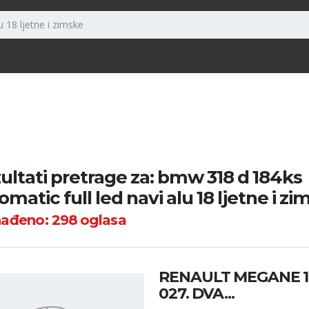
ultati pretrage za: bmw 318 d 184ks
omatic full led navi alu 18 ljetne i zi
nađeno:
298
oglasa
RENAULT MEGANE 1.6
027. DVA...