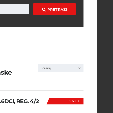
PRETRAŽI
Važniji
mske
DCI, REG. 4/2
9.600 €