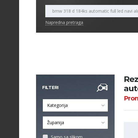
Napredna pretraga
Rez
aut
FILTERI
Pro
Kategorija
Županija
Samo sa slikom