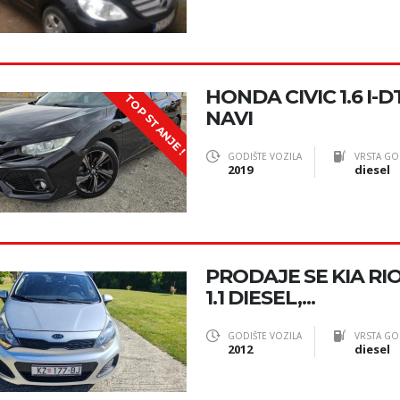
HONDA CIVIC 1.6 I
TOP STANJE !
NAVI
GODIŠTE VOZILA
VRSTA GO
2019
diesel
PRODAJE SE KIA RI
1.1 DIESEL,...
GODIŠTE VOZILA
VRSTA GO
2012
diesel