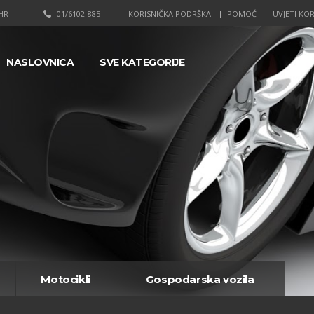
HR
01/6102-885
KORISNIČKA PODRŠKA
POMOĆ
UVJETI KOR
NASLOVNICA
SVE KATEGORIJE
Motocikli
Gospodarska vozila