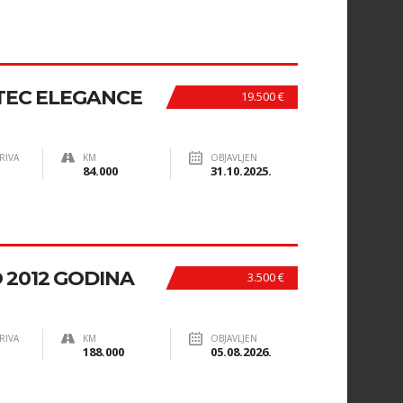
-DTEC ELEGANCE
19.500 €
RIVA
KM
OBJAVLJEN
84.000
31.10.2025.
O 2012 GODINA
3.500 €
RIVA
KM
OBJAVLJEN
188.000
05.08.2026.