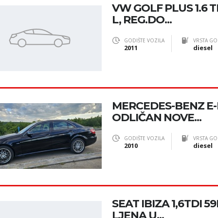
VW GOLF PLUS 1.6 TD
L, REG.DO...
GODIŠTE VOZILA
VRSTA GO
2011
diesel
MERCEDES-BENZ E-
ODLIČAN NOVE...
GODIŠTE VOZILA
VRSTA GO
2010
diesel
SEAT IBIZA 1,6TDI 
LJENA U...