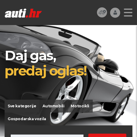
Daj gas,
predaj oglas!
Sve kategorije
Automobili
Motocikli
Gospodarska vozila