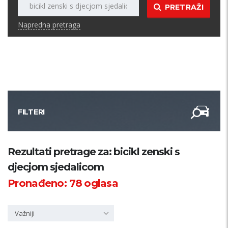
PRETRAŽI
Napredna pretraga
FILTERI
Kategorija
Rezultati pretrage za: bicikl zenski s
djecjom sjedalicom
Županija
Pronađeno:
78
oglasa
Samo sa slikom
Važniji
PRETRAŽI