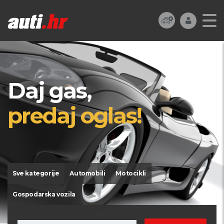
Daj gas,
predaj oglas!
Sve kategorije
Automobili
Motocikli
Gospodarska vozila