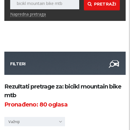
PRETRAŽI
Napredna pretraga
FILTERI
Kategorija
Rezultati pretrage za: bicikl mountain bike
mtb
Županija
Pronađeno:
80
oglasa
Samo sa slikom
Važniji
PRETRAŽI