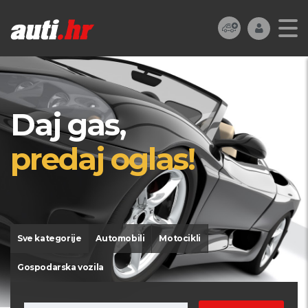
Daj gas,
predaj oglas!
Sve kategorije
Automobili
Motocikli
Gospodarska vozila