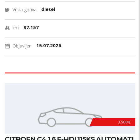
diesel
Vrsta goriva
97.157
km
15.07.2026.
Objavljen
3.500 €
CITROEN C4 1.6 E-HDI 115KS AUTOMATI