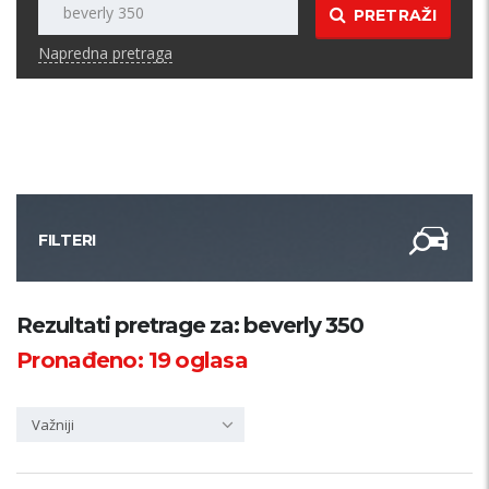
PRETRAŽI
Napredna pretraga
FILTERI
Kategorija
Rezultati pretrage za: beverly 350
Pronađeno:
19
oglasa
Županija
Važniji
Samo sa slikom
PRETRAŽI