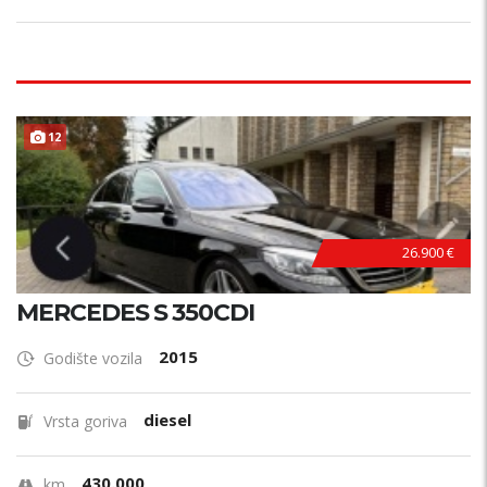
12
26.900 €
MERCEDES S 350CDI
2015
Godište vozila
diesel
Vrsta goriva
430.000
km