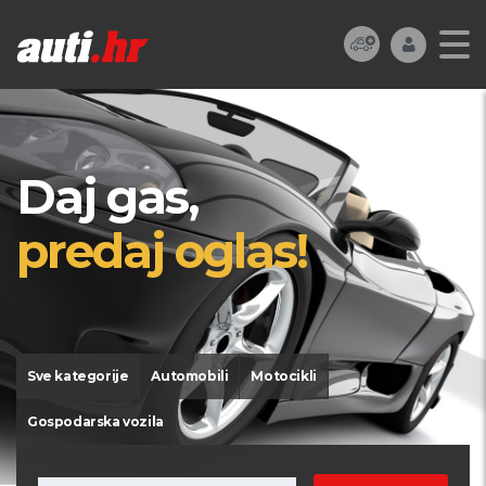
Daj gas,
predaj oglas!
Sve kategorije
Automobili
Motocikli
Gospodarska vozila