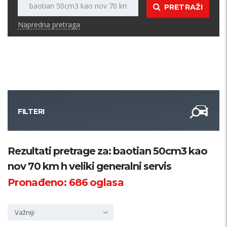
PRETRAŽI
Napredna pretraga
FILTERI
Kategorija
Rezultati pretrage za: baotian 50cm3 kao
nov 70 km h veliki generalni servis
Županija
Pronađeno:
686
oglasa
Samo sa slikom
Važniji
PRETRAŽI