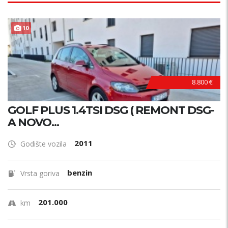
10
8.800 €
GOLF PLUS 1.4TSI DSG ( REMONT DSG-
A NOVO...
2011
Godište vozila
benzin
Vrsta goriva
201.000
km