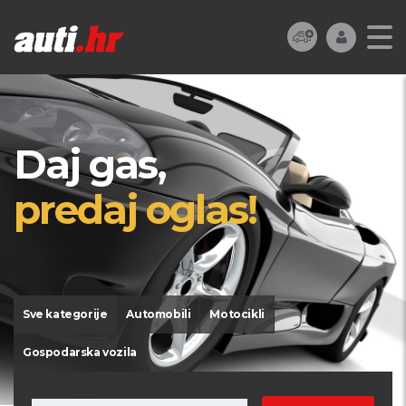
Daj gas,
predaj oglas!
Sve kategorije
Automobili
Motocikli
Gospodarska vozila