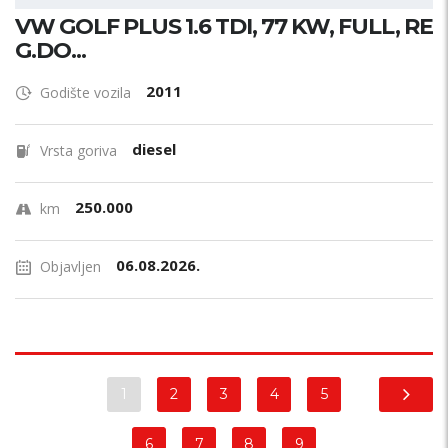
VW GOLF PLUS 1.6 TDI, 77 KW, FULL, RE
G.DO...
2011
Godište vozila
diesel
Vrsta goriva
250.000
km
06.08.2026.
Objavljen
1
2
3
4
5
6
7
8
9