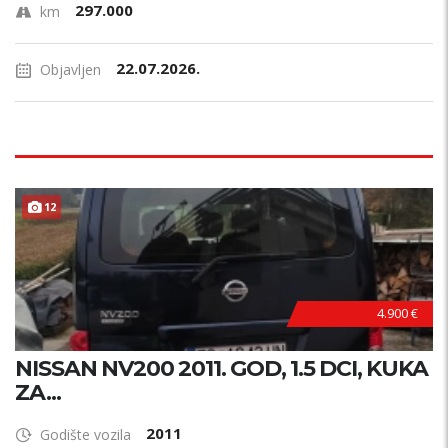
297.000
km
22.07.2026.
Objavljen
12
4.900 €
NISSAN NV200 2011. GOD, 1.5 DCI, KUKA
ZA...
2011
Godište vozila