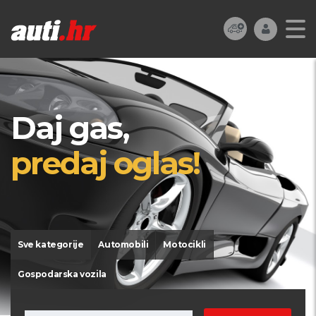
Daj gas,
predaj oglas!
Sve kategorije
Automobili
Motocikli
Gospodarska vozila