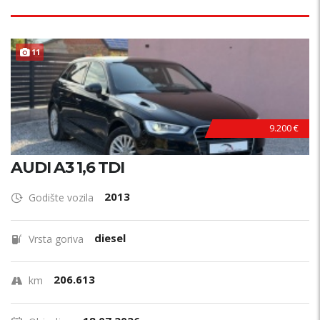
11
9.200 €
AUDI A3 1,6 TDI
2013
Godište vozila
diesel
Vrsta goriva
206.613
km