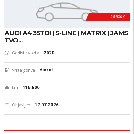
26.900 €
AUDI A4 35TDI | S-LINE | MATRIX | JAMS
TVO...
2020
Godište vozila
diesel
Vrsta goriva
116.600
km
17.07.2026.
Objavljen