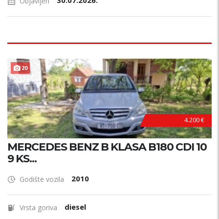
30.07.2026.
Objavljen
20
4.200 €
MERCEDES BENZ B KLASA B180 CDI 10
9 KS...
2010
Godište vozila
diesel
Vrsta goriva