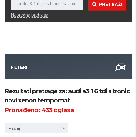
PRETRAŽI
Napredna pretraga
FILTERI
Kategorija
Rezultati pretrage za: audi a3 1 6 tdi s tronic
navi xenon tempomat
Županija
Pronađeno:
433
oglasa
Samo sa slikom
Važniji
PRETRAŽI