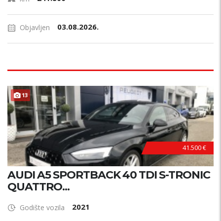
03.08.2026.
Objavljen
13
41.500 €
AUDI A5 SPORTBACK 40 TDI S-TRONIC
QUATTRO...
2021
Godište vozila