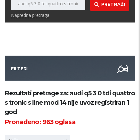
PRETRAŽI
Napredna pretraga
FILTERI
Kategorija
Rezultati pretrage za: audi q5 3 0 tdi quattro
s tronic s line mod 14 nije uvoz registriran 1
Županija
god
Pronađeno:
963
oglasa
Samo sa slikom
PRETRAŽI