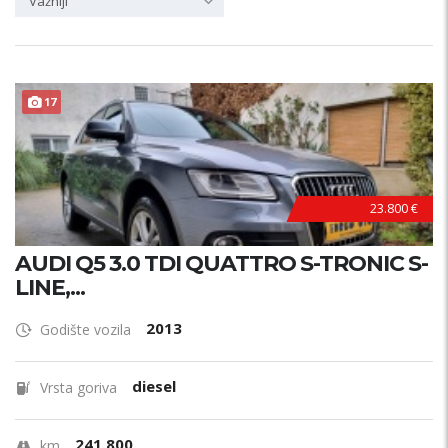
Važniji
17
23.800 €
AUDI Q5 3.0 TDI QUATTRO S-TRONIC S-
LINE,...
2013
Godište vozila
diesel
Vrsta goriva
241.800
km