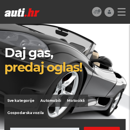
Daj gas,
predaj oglas!
Sve kategorije
Automobili
Motocikli
Gospodarska vozila