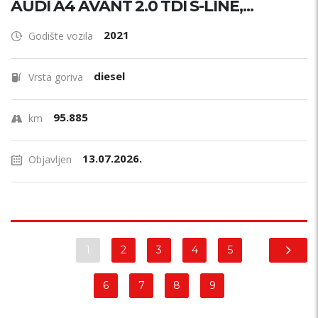
AUDI A4 AVANT 2.0 TDI S-LINE,...
2021
Godište vozila
diesel
Vrsta goriva
95.885
km
13.07.2026.
Objavljen
1
2
3
4
5
6
7
8
9