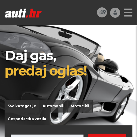
Daj gas,
predaj oglas!
Sve kategorije
Automobili
Motocikli
Gospodarska vozila