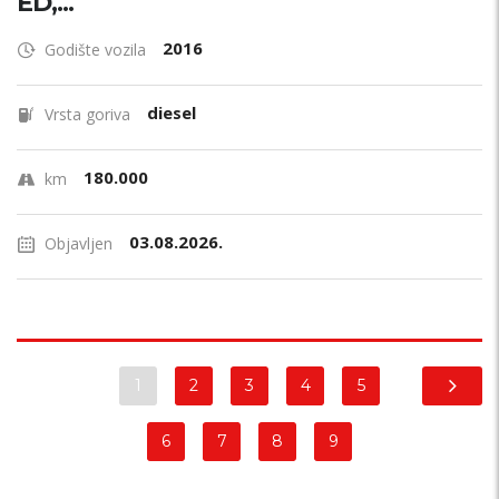
ED,...
2016
Godište vozila
diesel
Vrsta goriva
180.000
km
03.08.2026.
Objavljen
1
2
3
4
5
6
7
8
9