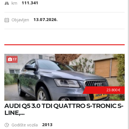
111.341
km
13.07.2026.
Objavljen
17
23.800 €
AUDI Q5 3.0 TDI QUATTRO S-TRONIC S-
LINE,...
2013
Godište vozila