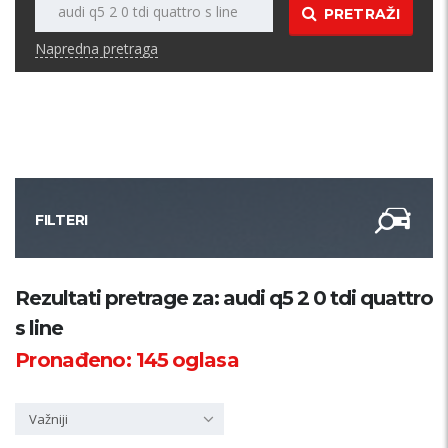
PRETRAŽI
Napredna pretraga
FILTERI
Kategorija
Rezultati pretrage za: audi q5 2 0 tdi quattro
s line
Županija
Pronađeno:
145
oglasa
Samo sa slikom
Važniji
PRETRAŽI