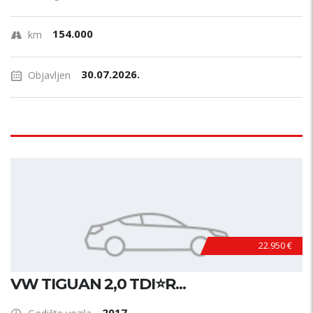
154.000
km
30.07.2026.
Objavljen
22.950 €
VW TIGUAN 2,0 TDI⭐R...
2017