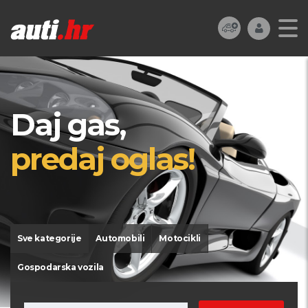
Daj gas,
predaj oglas!
Sve kategorije
Automobili
Motocikli
Gospodarska vozila