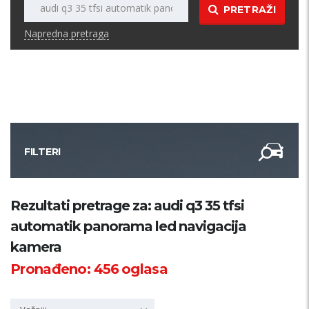
PRETRAŽI
Napredna pretraga
FILTERI
Kategorija
Rezultati pretrage za: audi q3 35 tfsi
automatik panorama led navigacija
Županija
kamera
Pronađeno:
456
oglasa
Samo sa slikom
PRETRAŽI