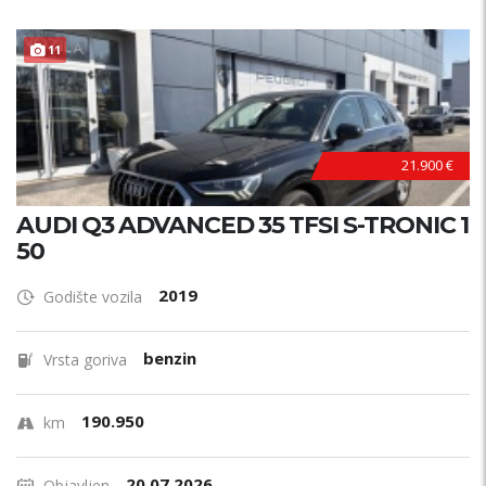
11
21.900 €
AUDI Q3 ADVANCED 35 TFSI S-TRONIC 1
50
2019
Godište vozila
benzin
Vrsta goriva
190.950
km
20.07.2026.
Objavljen