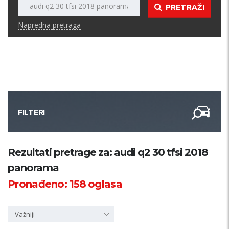
PRETRAŽI
Napredna pretraga
FILTERI
Kategorija
Rezultati pretrage za: audi q2 30 tfsi 2018
panorama
Županija
Pronađeno:
158
oglasa
Samo sa slikom
Važniji
PRETRAŽI