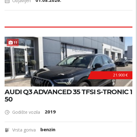
01.08.2026.
Objavljen
11
21.900 €
AUDI Q3 ADVANCED 35 TFSI S-TRONIC 1
50
2019
Godište vozila
benzin
Vrsta goriva