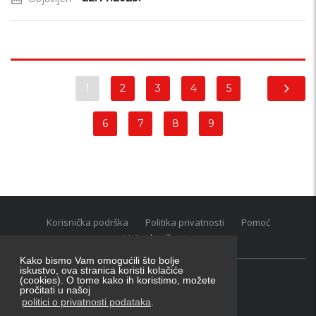
1
2
3
4
5
6
7
8
9
Korisnička podrška
Politika privatnosti
Pomoć
Uvjeti korištenja
Kako bismo Vam omogućili što bolje
iskustvo, ova stranica koristi kolačiće
(cookies). O tome kako ih koristimo, možete
Oglasnik grupacija:
posao.hr
|
oglasnik.hr
|
auti.hr
pročitati u našoj
Tečaj za konverziju u EUR valutu: 1 euro = 7.53450 kn
politici o privatnosti podataka
.