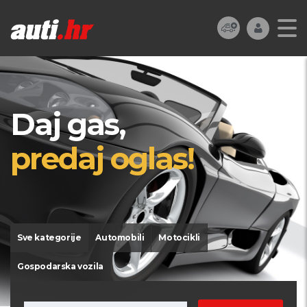
Daj gas,
predaj oglas!
Sve kategorije
Automobili
Motocikli
Gospodarska vozila