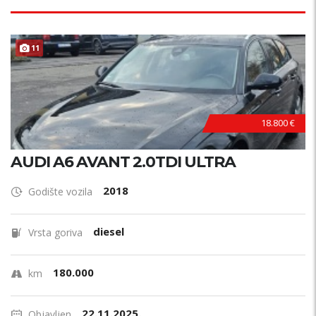
11
18.800 €
AUDI A6 AVANT 2.0TDI ULTRA
2018
Godište vozila
diesel
Vrsta goriva
180.000
km
22.11.2025.
Objavljen