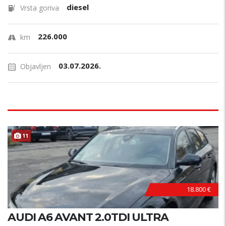
diesel
Vrsta goriva
226.000
km
03.07.2026.
Objavljen
11
18.800 €
AUDI A6 AVANT 2.0TDI ULTRA