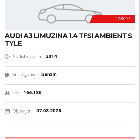
12.900 €
AUDI A3 LIMUZINA 1.4 TFSI AMBIENT S
TYLE
2014
Godište vozila
benzin
Vrsta goriva
166.186
km
07.08.2026.
Objavljen