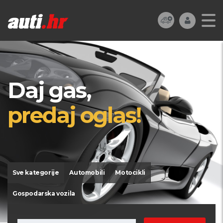
Daj gas,
predaj oglas!
Sve kategorije
Automobili
Motocikli
Gospodarska vozila