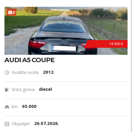
8
14.900 €
AUDI A5 COUPE
2012
Godište vozila
diesel
Vrsta goriva
65.000
km
26.07.2026.
Objavljen