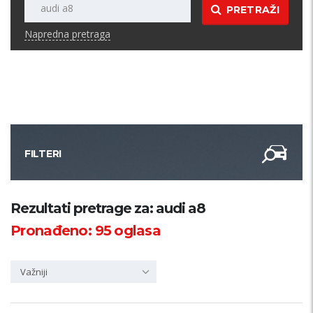
PRETRAŽI
Napredna pretraga
FILTERI
Kategorija
Rezultati pretrage za: audi a8
Pronađeno:
95
oglasa
Županija
Važniji
Samo sa slikom
PRETRAŽI