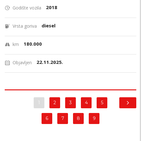
2018
Godište vozila
diesel
Vrsta goriva
180.000
km
22.11.2025.
Objavljen
1
2
3
4
5
6
7
8
9