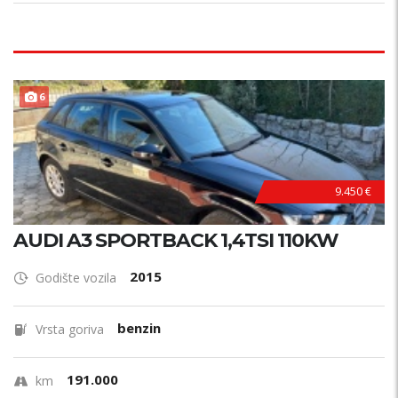
F
U
L
L
O
P
R
E
6
M
A
9.450 €
AUDI A3 SPORTBACK 1,4TSI 110KW
2015
Godište vozila
benzin
Vrsta goriva
191.000
km