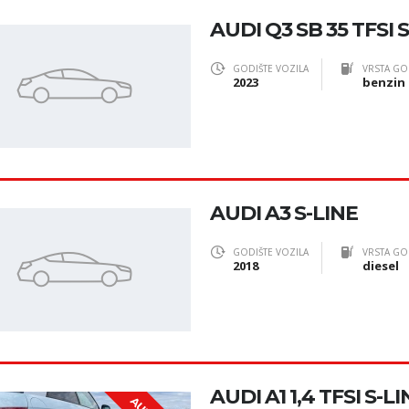
AUDI Q3 SB 35 TFSI 
GODIŠTE VOZILA
VRSTA GO
2023
benzin
AUDI A3 S-LINE
GODIŠTE VOZILA
VRSTA GO
2018
diesel
AUDI A1 1,4 TFSI S-