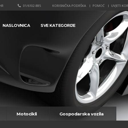
HR
01/6102-885
KORISNIČKA PODRŠKA
POMOĆ
UVJETI KOR
NASLOVNICA
SVE KATEGORIJE
Motocikli
Gospodarska vozila