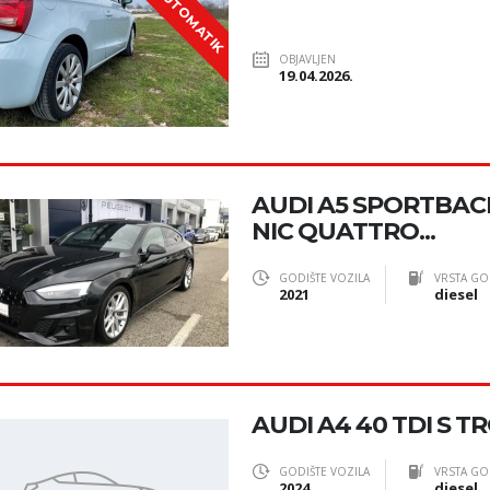
AUTOMATIK
OBJAVLJEN
19.04.2026.
AUDI A5 SPORTBACK
NIC QUATTRO...
GODIŠTE VOZILA
VRSTA GO
2021
diesel
AUDI A4 40 TDI S TR
GODIŠTE VOZILA
VRSTA GO
2024
diesel