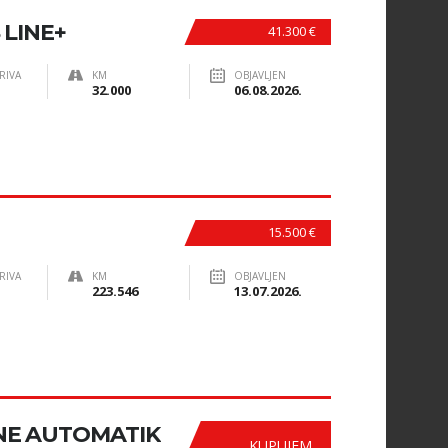
S LINE+
41.300 €
RIVA
KM
OBJAVLJEN
32.000
06.08.2026.
15.500 €
RIVA
KM
OBJAVLJEN
223.546
13.07.2026.
LINE AUTOMATIK
KUPUJEM