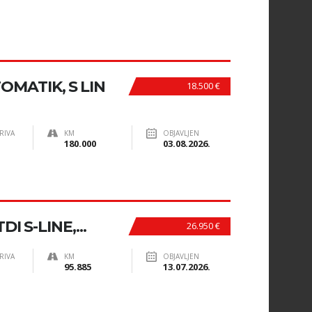
TOMATIK, S LIN
18.500 €
RIVA
KM
OBJAVLJEN
180.000
03.08.2026.
I S-LINE,...
26.950 €
RIVA
KM
OBJAVLJEN
95.885
13.07.2026.