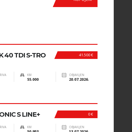
 40 TDI S-TRO
41.500 €
RIVA
KM
OBJAVLJEN
55.000
20.07.2026.
ONIC S LINE+
0 €
RIVA
KM
OBJAVLJEN
50.953
13.07.2026.