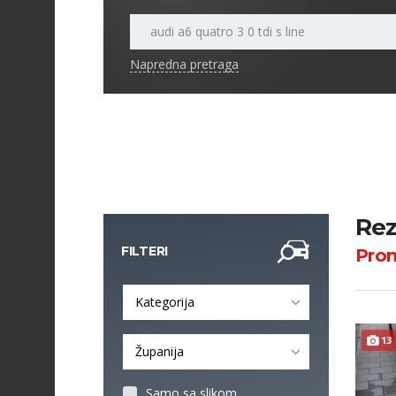
Napredna pretraga
Rez
FILTERI
Pro
Kategorija
13
Županija
Samo sa slikom