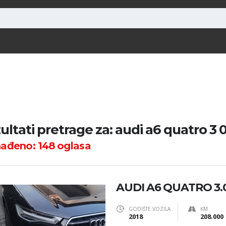
ultati pretrage za: audi a6 quatro 3 0 
nađeno:
148
oglasa
AUDI A6 QUATRO 3.0
GODIŠTE VOZILA
KM
2018
208.000