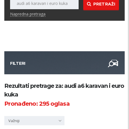
PRETRAŽI
Napredna pretraga
FILTERI
Kategorija
Rezultati pretrage za: audi a6 karavan i euro
kuka
Županija
Pronađeno:
295
oglasa
Samo sa slikom
Važniji
PRETRAŽI