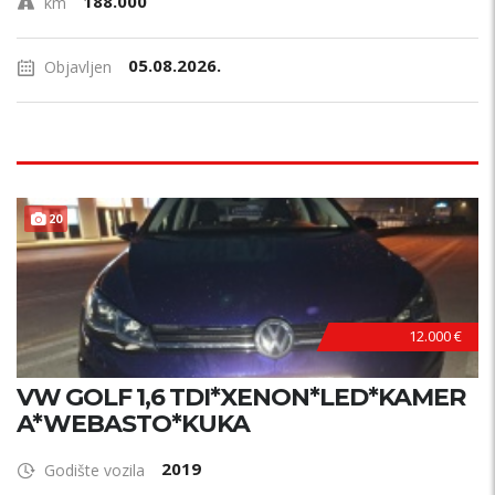
188.000
km
05.08.2026.
Objavljen
B
E
Z
U
L
A
G
A
J
A
20
N
!
12.000 €
VW GOLF 1,6 TDI*XENON*LED*KAMER
A*WEBASTO*KUKA
2019
Godište vozila