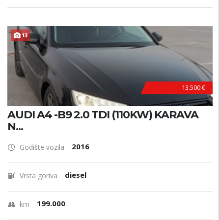
13
13.500 €
AUDI A4 -B9 2.0 TDI (110KW) KARAVA
N...
2016
Godište vozila
diesel
Vrsta goriva
199.000
km