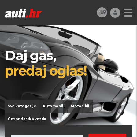
Daj gas,
predaj oglas!
Sve kategorije
Automobili
Motocikli
Gospodarska vozila