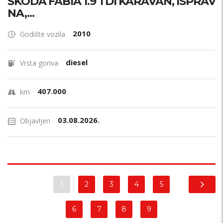
ŠKODA FABIA 1.9 TDI KARAVAN, ISPRAV
NA,...
2010
Godište vozila
diesel
Vrsta goriva
407.000
km
03.08.2026.
Objavljen
1
2
3
4
5
6
7
8
9