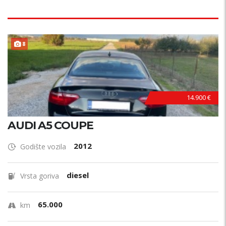
8
14.900 €
AUDI A5 COUPE
2012
Godište vozila
diesel
Vrsta goriva
65.000
km