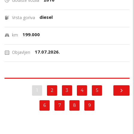
Godište vozila
diesel
Vrsta goriva
199.000
km
17.07.2026.
Objavljen
1
2
3
4
5
6
7
8
9