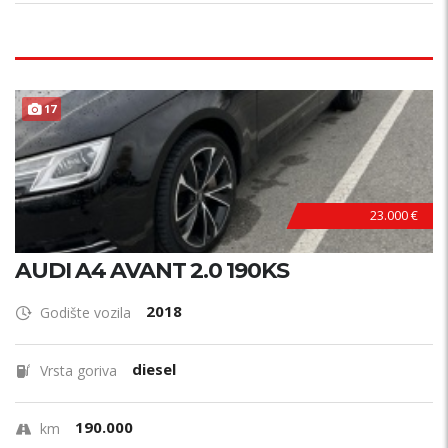
17
23.000 €
AUDI A4 AVANT 2.0 190KS
2018
Godište vozila
diesel
Vrsta goriva
190.000
km