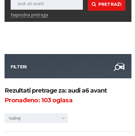
PRETRAŽI
Napredna pretraga
FILTERI
Kategorija
Rezultati pretrage za: audi a6 avant
Pronađeno:
103
oglasa
Županija
Važniji
Samo sa slikom
PRETRAŽI