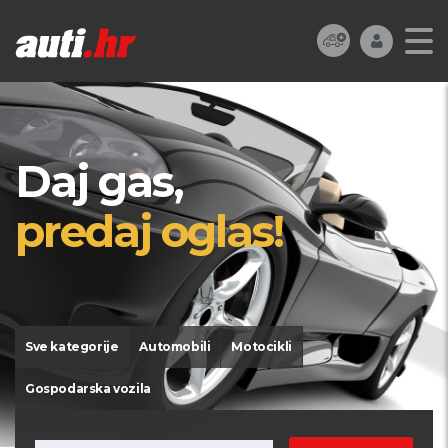
Daj gas,
predaj oglas!
Sve kategorije
Automobili
Motocikli
Gospodarska vozila