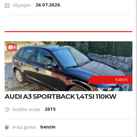
26.07.2026.
Objavljen
F
U
L
L
O
P
R
E
6
M
A
9.450 €
AUDI A3 SPORTBACK 1,4TSI 110KW
2015
Godište vozila
benzin
Vrsta goriva