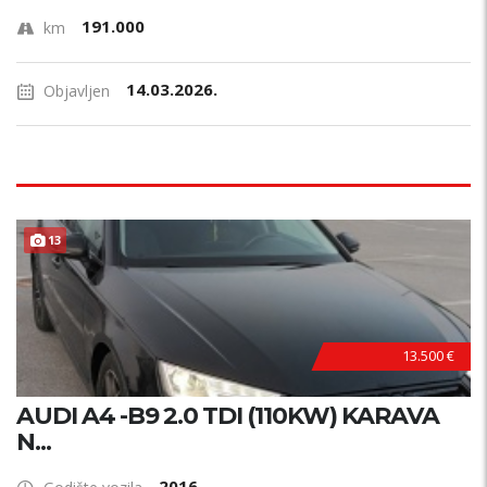
191.000
km
14.03.2026.
Objavljen
13
13.500 €
AUDI A4 -B9 2.0 TDI (110KW) KARAVA
N...
2016