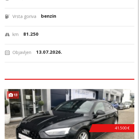
benzin
Vrsta goriva
81.250
km
13.07.2026.
Objavljen
13
41.500 €