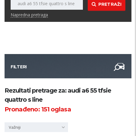
PRETRAŽI
Napredna pretraga
FILTERI
Kategorija
Rezultati pretrage za: audi a6 55 tfsie
quattro s line
Županija
Pronađeno:
151
oglasa
Samo sa slikom
Važniji
PRETRAŽI