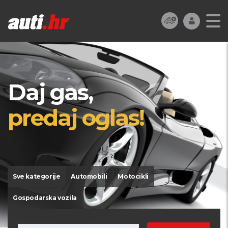
Daj gas,
predaj oglas!
Sve kategorije
Automobili
Motocikli
Gospodarska vozila