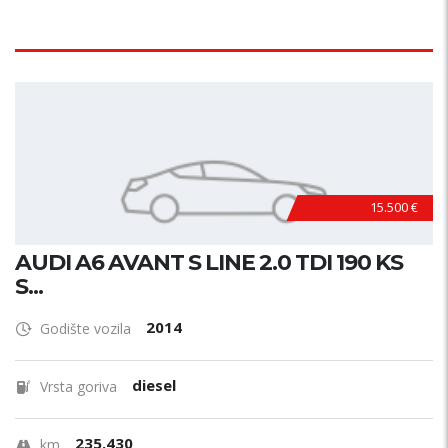
15.500 €
AUDI A6 AVANT S LINE 2.0 TDI 190 KS
S...
2014
Godište vozila
diesel
Vrsta goriva
235.430
km