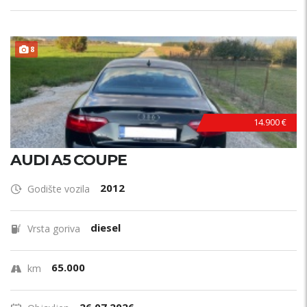
8
14.900 €
AUDI A5 COUPE
2012
Godište vozila
diesel
Vrsta goriva
65.000
km