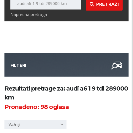
PRETRAŽI
Napredna pretraga
FILTERI
Kategorija
Rezultati pretrage za: audi a6 1 9 tdi 289000
km
Županija
Pronađeno:
98
oglasa
Samo sa slikom
Važniji
PRETRAŽI