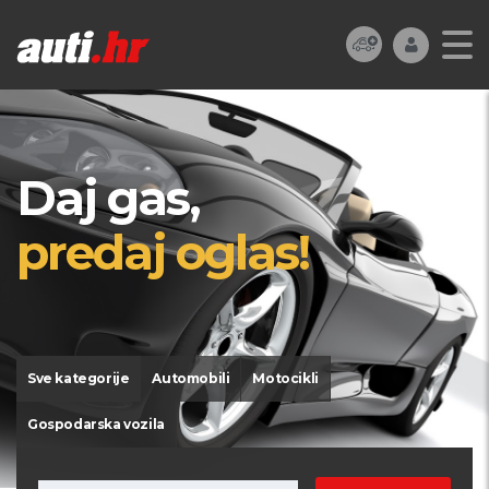
Daj gas,
predaj oglas!
Sve kategorije
Automobili
Motocikli
Gospodarska vozila