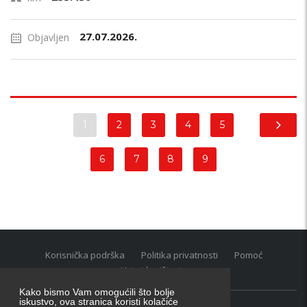
27.07.2026.
Objavljen
1
2
3
4
5
6
7
8
9
Korisnička podrška
Politika privatnosti
Pomoć
Uvjeti korištenja
Kako bismo Vam omogućili što bolje
iskustvo, ova stranica koristi kolačiće