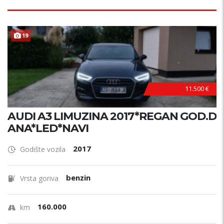
19
11.500 €
AUDI A3 LIMUZINA 2017*REGAN GOD.D
ANA*LED*NAVI
2017
Godište vozila
benzin
Vrsta goriva
160.000
km