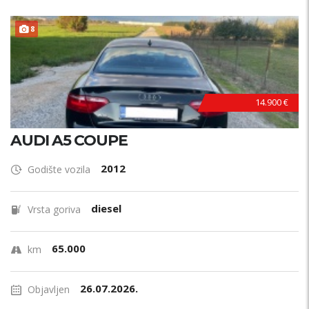
8
14.900 €
AUDI A5 COUPE
2012
Godište vozila
diesel
Vrsta goriva
65.000
km
26.07.2026.
Objavljen