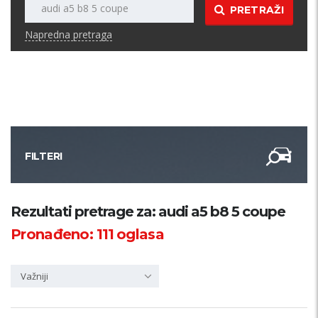
PRETRAŽI
Napredna pretraga
FILTERI
Kategorija
Rezultati pretrage za: audi a5 b8 5 coupe
Pronađeno:
111
oglasa
Županija
Važniji
Samo sa slikom
PRETRAŽI