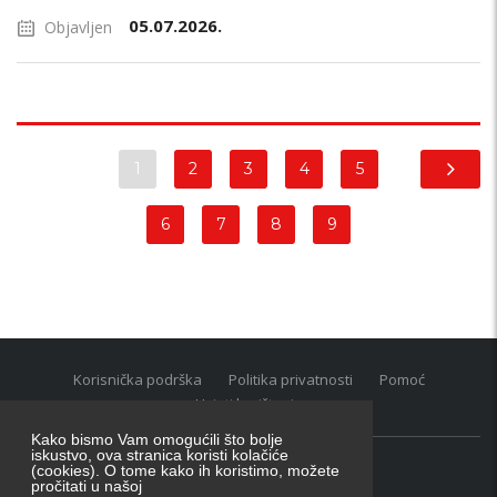
05.07.2026.
Objavljen
1
2
3
4
5
6
7
8
9
Korisnička podrška
Politika privatnosti
Pomoć
Uvjeti korištenja
Kako bismo Vam omogućili što bolje
iskustvo, ova stranica koristi kolačiće
(cookies). O tome kako ih koristimo, možete
Oglasnik grupacija:
posao.hr
|
oglasnik.hr
|
auti.hr
pročitati u našoj