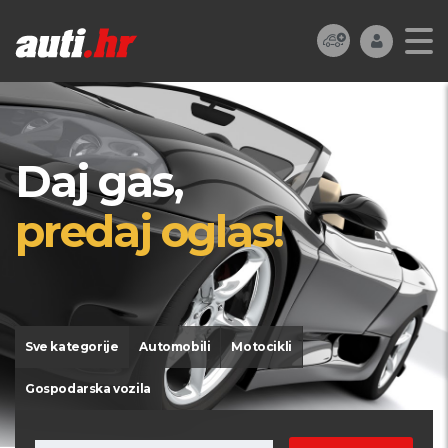
Daj gas,
predaj oglas!
Sve kategorije
Automobili
Motocikli
Gospodarska vozila