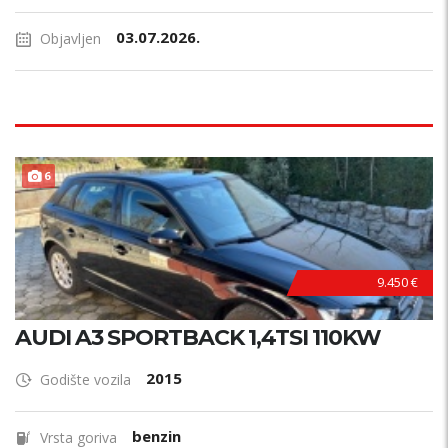
03.07.2026.
Objavljen
F
U
L
L
O
P
R
E
6
M
A
9.450 €
AUDI A3 SPORTBACK 1,4TSI 110KW
2015
Godište vozila
benzin
Vrsta goriva