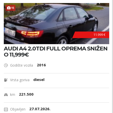
15
11.999 €
AUDI A4 2.0TDI FULL OPREMA SNIŽEN
O 11,999€
2016
Godište vozila
diesel
Vrsta goriva
221.500
km
27.07.2026.
Objavljen