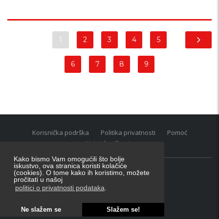
1
2
3
4
5
6
7
8
9
Korisnička podrška
Politika privatnosti
Pomoć
Uvjeti korištenja
Kako bismo Vam omogućili što bolje
iskustvo, ova stranica koristi kolačiće
(cookies). O tome kako ih koristimo, možete
Oglasnik grupacija:
posao.hr
|
oglasnik.hr
|
auti.hr
pročitati u našoj
Tečaj za konverziju u EUR valutu: 1 euro = 7.53450 kn
politici o privatnosti podataka
.
Ne slažem se
Slažem se!