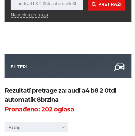
PRETRAŽI
Napredna pretraga
FILTERI
Kategorija
Rezultati pretrage za: audi a4 b8 2 0tdi
automatik 8brzina
Županija
Pronađeno:
202
oglasa
Samo sa slikom
Važniji
PRETRAŽI