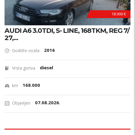
18.900 €
AUDI A6 3.0TDI, S- LINE, 168TKM, REG 7/
27,...
2016
Godište vozila
diesel
Vrsta goriva
168.000
km
07.08.2026.
Objavljen