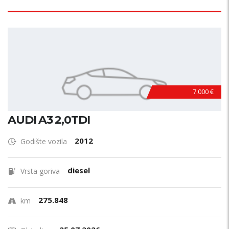
7.000 €
AUDI A3 2,0TDI
2012
Godište vozila
diesel
Vrsta goriva
275.848
km