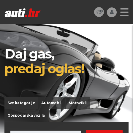
Daj gas,
predaj oglas!
Sve kategorije
Automobili
Motocikli
Gospodarska vozila