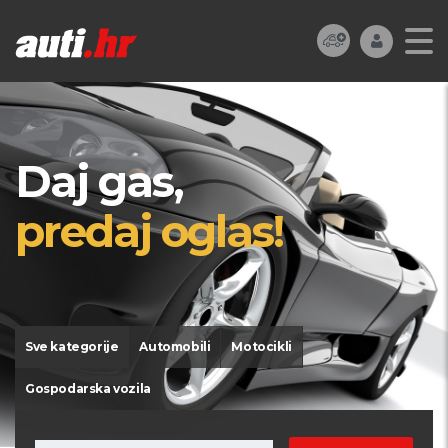
Daj gas,
predaj oglas!
Sve kategorije
Automobili
Motocikli
Gospodarska vozila