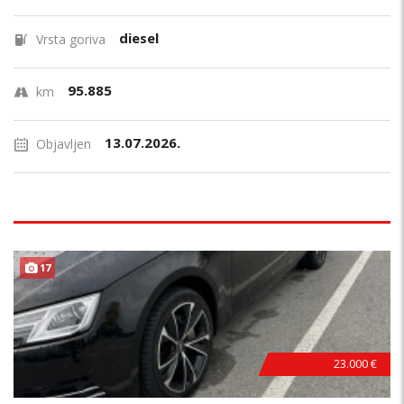
diesel
Vrsta goriva
95.885
km
13.07.2026.
Objavljen
17
23.000 €