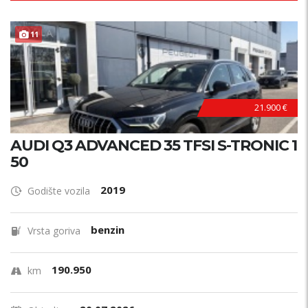
11
21.900 €
AUDI Q3 ADVANCED 35 TFSI S-TRONIC 1
50
2019
Godište vozila
benzin
Vrsta goriva
190.950
km