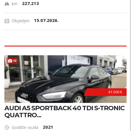
227.213
km
15.07.2026.
Objavljen
13
41.500 €
AUDI A5 SPORTBACK 40 TDI S-TRONIC
QUATTRO...
2021
Godište vozila