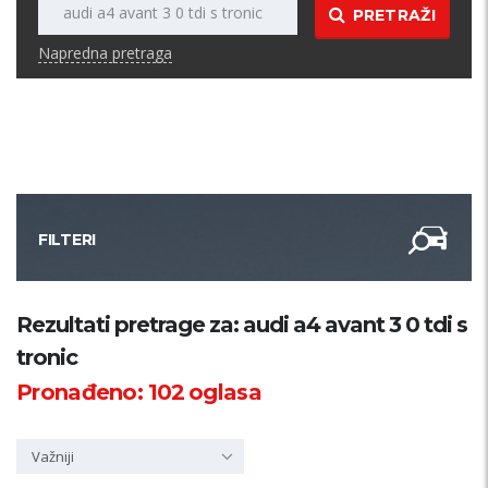
PRETRAŽI
Napredna pretraga
FILTERI
Kategorija
Rezultati pretrage za: audi a4 avant 3 0 tdi s
tronic
Županija
Pronađeno:
102
oglasa
Samo sa slikom
Važniji
PRETRAŽI