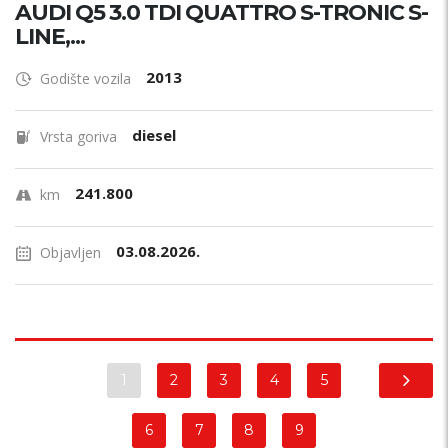
AUDI Q5 3.0 TDI QUATTRO S-TRONIC S-
LINE,...
2013
Godište vozila
diesel
Vrsta goriva
241.800
km
03.08.2026.
Objavljen
1
2
3
4
5
6
7
8
9