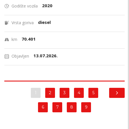
2020
Godište vozila
diesel
Vrsta goriva
70.401
km
13.07.2026.
Objavljen
1
2
3
4
5
6
7
8
9