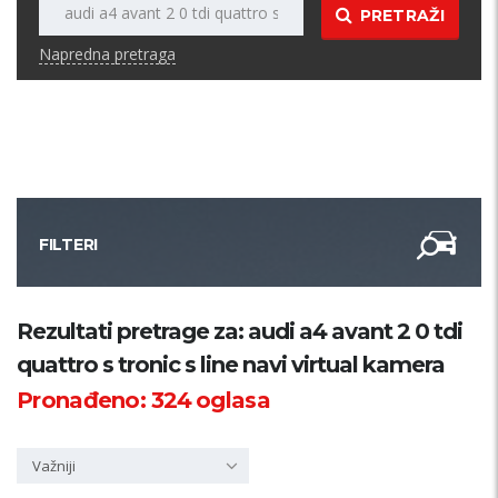
PRETRAŽI
Napredna pretraga
FILTERI
Kategorija
Rezultati pretrage za: audi a4 avant 2 0 tdi
quattro s tronic s line navi virtual kamera
Županija
Pronađeno:
324
oglasa
Samo sa slikom
Važniji
PRETRAŽI