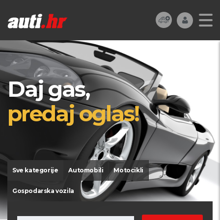
Daj gas,
predaj oglas!
Sve kategorije
Automobili
Motocikli
Gospodarska vozila