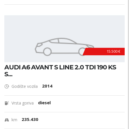
15.500 €
AUDI A6 AVANT S LINE 2.0 TDI 190 KS
S...
2014
Godište vozila
diesel
Vrsta goriva
235.430
km